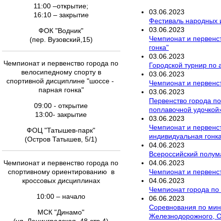
11:00 –открытие;
03
.
06
.
2023
16:10 – закрытие
Фестиваль народных и
03
.
06
.
2023
ФОК "Водник"
Чемпионат и первенст
(пер. Вузовский,15)
гонка"
03
.
06
.
2023
Чемпионат и первенство города по
Городской турнир по 
велосипедному спорту в
03
.
06
.
2023
спортивной дисциплине "шоссе -
Чемпионат и первенс
парная гонка"
03
.
06
.
2023
Первенство города п
09:00 - открытие
поплавочной удочкой
13:00- закрытие
03
.
06
.
2023
Чемпионат и первенст
ФОЦ "Татышев-парк"
индивидуальная гонк
(Остров Татышев, 5/1)
04
.
06
.
2023
Всероссийский полум
04
.
06
.
2023
Чемпионат и первенство города по
Чемпионат и первенс
спортивному ориентированию в
04
.
06
.
2023
кроссовых дисциплинах
Чемпионат города по 
10:00 – начало
06
.
06
.
2023
Соревнования по мини
МСК "Динамо"
Железнодорожного, О