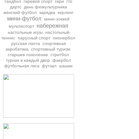
гандбол
гиревой спорт
гири
гто
дартс
день физкультурника
женский футбол
зарядка
керлинг
мини-футбол
мини-хоккей
набережная
мультиспорт
настольные игры
настольный
теннис
парусный спорт
пионербол
русская лапта
спортивная
акробатика
спортивный туризм
старшее поколение
стритбол
турник в каждый двор
фаербол
футбольная лига
футзал
шашки