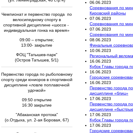
(ул. Ленинградская, 48 стр.4)
06
.
06
.
2023
Соревнования по мини
Кировский районы
Чемпионат и первенство города по
07
.
06
.
2023
велосипедному спорту в
Соревнования по мини
спортивной дисциплине «шоссе -
07
.
06
.
2023
индивидуальная гонка на время»
Соревнования по мини
08
.
06
.
2023
09:00 – открытие;
Финальные соревнован
13:00- закрытие
10
.
06
.
2023
ФОЦ "Татышев-парк"
Региональный велом
(Остров Татышев, 5/1)
16
.
06
.
2023
Кубок Главы города п
16
.
06
.
2023
Первенство города по рыболовному
Городские соревнован
спорту среди юниоров в спортивной
16
.
06
.
2023
дисциплине «ловле поплавочной
Первенство города по
удочкой»
дисциплине «блиц»
17
.
06
.
2023
09:50 открытие
Первенство города по
16:30 закрытие
дисциплине «быстры
17
.
06
.
2023
"Абаканская протока"
Кубок Главы города п
(о.Отдыха, ул. 2-ая Боровая, 67)
17
.
06
.
2023
Городские соревнова