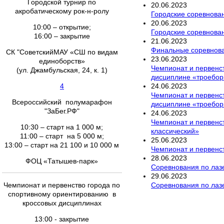
Городской турнир по
20
.
06
.
2023
акробатическому рок-н-ролу
Городские соревнован
20
.
06
.
2023
10:00 – открытие;
Городские соревнован
16:00 – закрытие
21
.
06
.
2023
Финальные соревнован
СК "СоветскийМАУ «СШ по видам
23
.
06
.
2023
единоборств»
Чемпионат и первенст
(ул. Джамбульская, 24, к. 1)
дисциплине «троебор
24
.
06
.
2023
4
Чемпионат и первенст
Всероссийский полумарафон
дисциплине «троебор
"ЗаБег.РФ"
24
.
06
.
2023
Чемпионат и первенс
10:30 – старт на 1 000 м;
классический»
11:00 – старт на 5 000 м;
25
.
06
.
2023
13:00 – старт на 21 100 и 10 000 м
Чемпионат и первенст
28
.
06
.
2023
ФОЦ «Татышев-парк»
Соревнования по лазе
29
.
06
.
2023
Соревнования по лазе
Чемпионат и первенство города по
спортивному ориентированию в
кроссовых дисциплинах
13:00 - закрытие