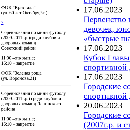
17
.
06
.
2023
ФОК "Кристалл"
(ул. 60 лет Октября,5г )
Первенство 
7
девочек, юн
Соревнования по мини-футболу
«быстрые ш
(2009-2011г.р.)среди клубов и
дворовых команд
17
.
06
.
2023
Советский район
Кубок Главы
11:00 –открытие;
16:10 – закрытие
спортивной 
ФОК "Зеленая роща"
17
.
06
.
2023
(ул. Воронова,21)
Городские с
Соревнования по мини-футболу
спортивной
(2009-2011г.р.) среди клубов и
20
.
06
.
2023
дворовых команд Ленинского
района
Городские с
11:00 –открытие;
(2007г.р. и 
16:10 – закрытие