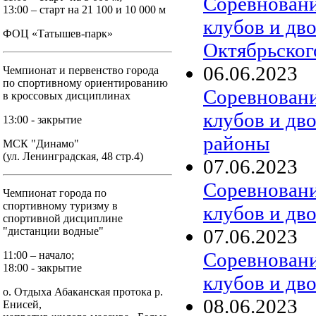
Соревновани
13:00 – старт на 21 100 и 10 000 м
клубов и дв
ФОЦ «Татышев-парк»
Октябрьског
06
.
06
.
2023
Чемпионат и первенство города
по спортивному ориентированию
Соревновани
в кроссовых дисциплинах
клубов и дв
13:00 - закрытие
районы
МСК "Динамо"
(ул. Ленинградская, 48 стр.4)
07
.
06
.
2023
Соревновани
Чемпионат города по
спортивному туризму в
клубов и дв
спортивной дисциплине
07
.
06
.
2023
"дистанции водные"
Соревновани
11:00 – начало;
18:00 - закрытие
клубов и дв
о. Отдыха Абаканская протока р.
08
.
06
.
2023
Енисей,