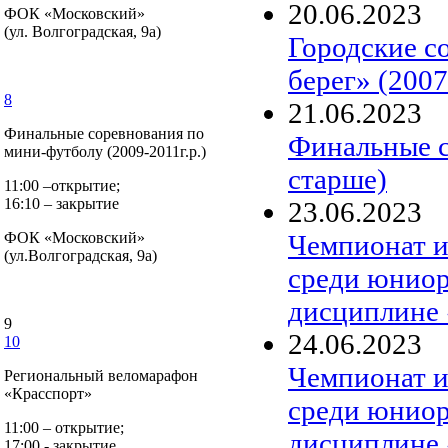
20
.
06
.
2023
ФОК «Московский»
(ул. Волгоградская, 9а)
Городские с
берег» (2007
8
21
.
06
.
2023
Финальные соревнования по
Финальные с
мини-футболу (2009-2011г.р.)
старше)
11:00 –открытие;
16:10 – закрытие
23
.
06
.
2023
Чемпионат и
ФОК «Московский»
(ул.Волгоградская, 9а)
среди юниор
дисциплине 
9
24
.
06
.
2023
10
Чемпионат и
Региональный веломарафон
«Красспорт»
среди юниор
11:00 – открытие;
дисциплине 
17:00 - закрытие