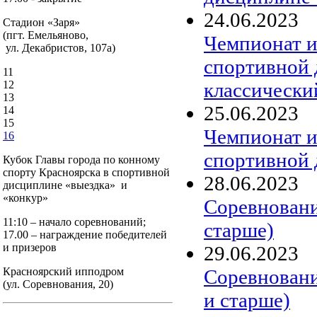
24
.
06
.
2023
Стадион «Заря»
(пгт. Емельяново,
Чемпионат и
ул. Декабристов, 107а)
спортивной
11
классически
12
13
25
.
06
.
2023
14
15
Чемпионат и
16
спортивной 
Кубок Главы города по конному
спорту Красноярска в спортивной
28
.
06
.
2023
дисциплине «выездка» и
«конкур»
Соревнования
11:10 – начало соревнований;
старше)
17.00 – награждение победителей
и призеров
29
.
06
.
2023
Соревнования
Красноярский ипподром
(ул. Соревнования, 20)
и старше)