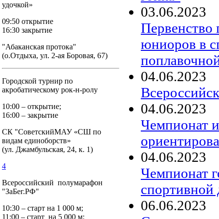
удочкой»
03
.
06
.
2023
09:50 открытие
Первенство 
16:30 закрытие
юниоров в с
"Абаканская протока"
(о.Отдыха, ул. 2-ая Боровая, 67)
поплавочной
04
.
06
.
2023
Городской турнир по
Всероссийск
акробатическому рок-н-ролу
04
.
06
.
2023
10:00 – открытие;
16:00 – закрытие
Чемпионат и
СК "СоветскийМАУ «СШ по
ориентирова
видам единоборств»
(ул. Джамбульская, 24, к. 1)
04
.
06
.
2023
4
Чемпионат г
Всероссийский полумарафон
спортивной 
"ЗаБег.РФ"
06
.
06
.
2023
10:30 – старт на 1 000 м;
11:00 – старт на 5 000 м;