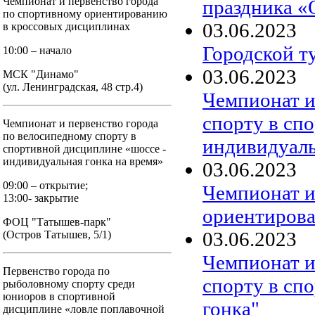
Чемпионат и первенство города
праздника «
по спортивному ориентированию
03
.
06
.
2023
в кроссовых дисциплинах
Городской т
10:00 – начало
03
.
06
.
2023
МСК "Динамо"
(ул. Ленинградская, 48 стр.4)
Чемпионат и
спорту в сп
Чемпионат и первенство города
по велосипедному спорту в
индивидуаль
спортивной дисциплине «шоссе -
индивидуальная гонка на время»
03
.
06
.
2023
09:00 – открытие;
Чемпионат и
13:00- закрытие
ориентирова
ФОЦ "Татышев-парк"
03
.
06
.
2023
(Остров Татышев, 5/1)
Чемпионат и
Первенство города по
спорту в сп
рыболовному спорту среди
юниоров в спортивной
гонка"
дисциплине «ловле поплавочной