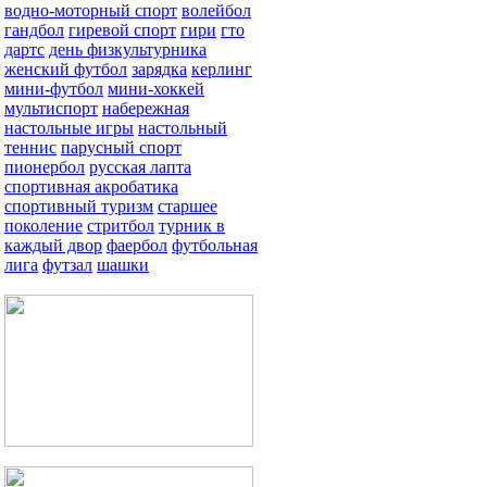
водно-моторный спорт
волейбол
гандбол
гиревой спорт
гири
гто
дартс
день физкультурника
женский футбол
зарядка
керлинг
мини-футбол
мини-хоккей
мультиспорт
набережная
настольные игры
настольный
теннис
парусный спорт
пионербол
русская лапта
спортивная акробатика
спортивный туризм
старшее
поколение
стритбол
турник в
каждый двор
фаербол
футбольная
лига
футзал
шашки