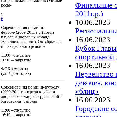
напротив жилого массива «Белые
Финальные с
росы»
2011г.р.)
5
6
10
.
06
.
2023
Соревнования по мини-
Региональны
футболу(2009-2011 г.р.) среди
клубов и дворовых команд
16
.
06
.
2023
Железнодорожного, Октябрьского
Кубок Главы
и Центрального районов
спортивной 
11:00 –открытие;
16:10 – закрытие
16
.
06
.
2023
ФОК «Атлант»
Первенство 
(ул.Горького, 38)
девочек, юн
Соревнования по мини-футболу
«блиц»
(2009-2011 г.р.)среди клубов и
дворовых команд Свердловский и
16
.
06
.
2023
Кировский районы
Городские со
11:00 –открытие;
16:10 – закрытие
старше)