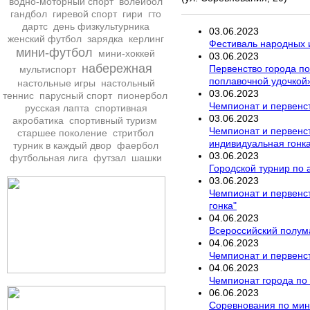
водно-моторный спорт
волейбол
гандбол
гиревой спорт
гири
гто
дартс
день физкультурника
03
.
06
.
2023
женский футбол
зарядка
керлинг
Фестиваль народных и
мини-футбол
мини-хоккей
03
.
06
.
2023
набережная
Первенство города п
мультиспорт
поплавочной удочкой
настольные игры
настольный
03
.
06
.
2023
теннис
парусный спорт
пионербол
Чемпионат и первенс
русская лапта
спортивная
03
.
06
.
2023
акробатика
спортивный туризм
Чемпионат и первенст
старшее поколение
стритбол
индивидуальная гонк
турник в каждый двор
фаербол
03
.
06
.
2023
футбольная лига
футзал
шашки
Городской турнир по 
03
.
06
.
2023
Чемпионат и первенст
гонка"
04
.
06
.
2023
Всероссийский полум
04
.
06
.
2023
Чемпионат и первенс
04
.
06
.
2023
Чемпионат города по 
06
.
06
.
2023
Соревнования по мини