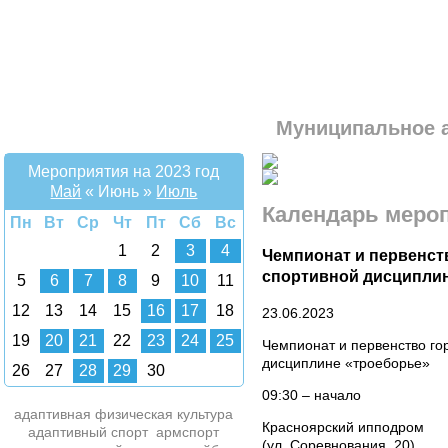
Муниципальное 
Мероприятия на 2023 год
Май
«
Июнь
»
Июль
Календарь меро
Пн
Вт
Ср
Чт
Пт
Сб
Вс
1
2
3
4
Чемпионат и первенст
спортивной дисципли
5
6
7
8
9
10
11
12
13
14
15
16
17
18
23.06.2023
19
20
21
22
23
24
25
Чемпионат и первенство го
дисциплине «троеборье»
26
27
28
29
30
09:30 – начало
адаптивная физическая культура
Красноярский ипподром
адаптивный спорт
армспорт
(ул. Соревнования, 20)