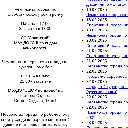
дисциплине «шпага»
Чемпионат города по
16
.
02
.
2025
акробатическому рок-н роллу
Чемпионат и первенст
18
.
02
.
2025
Начало в 17:00
Спортивный праздник
Закрытие в 18:00
18
.
02
.
2025
Чемпионат города по
ДС "Советский"
20
.
02
.
2025
МАУ ДО "СШ по видам
Спортивный праздник
единоборств"
21
.
02
.
2025
Спортивный праздник
21
.
02
.
2025
Чемпионат и первенство города по
Первенство города по
рукопашному бою
22
.
02
.
2025
09:00 – начало
Городские соревнова
21:00 - закрытие
22
.
02
.
2025
Городской турнир по
МБУДО "СШОР по дзюдо" на
"русские шашки"
острове Отдыха
22
.
02
.
2025
Остров Отдыха, 15 ст1
Первенство города п
22
.
02
.
2025
Чемпионат города по 
Первенство города по рыболовному
500"
спорту среди юниоров в спортивной
23
.
02
.
2025
дисциплине «ловля на мармышку
Первенство города п