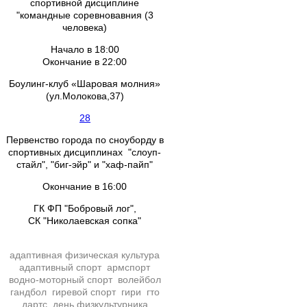
спортивной дисциплине
"командные соревновавния (3
человека)
Начало в 18:00
Окончание в 22:00
Боулинг-клуб «Шаровая молния»
(ул.Молокова,37)
28
Первенство города по сноуборду в
спортивных дисциплинах "слоуп-
стайл", "биг-эйр" и "хаф-пайп"
Окончание в 16:00
ГК ФП "Бобровый лог",
СК "Николаевская сопка"
адаптивная физическая культура
адаптивный спорт
армспорт
водно-моторный спорт
волейбол
гандбол
гиревой спорт
гири
гто
дартс
день физкультурника