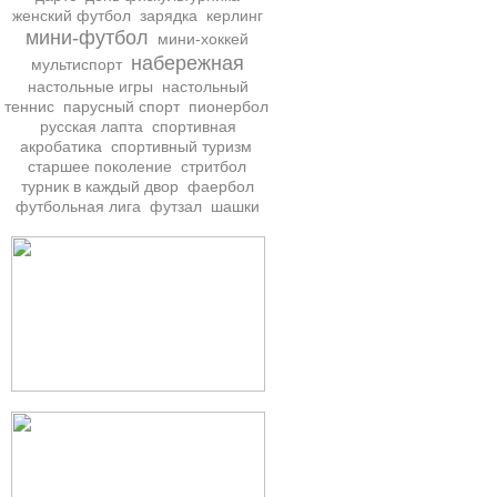
женский футбол
зарядка
керлинг
мини-футбол
мини-хоккей
набережная
мультиспорт
настольные игры
настольный
теннис
парусный спорт
пионербол
русская лапта
спортивная
акробатика
спортивный туризм
старшее поколение
стритбол
турник в каждый двор
фаербол
футбольная лига
футзал
шашки