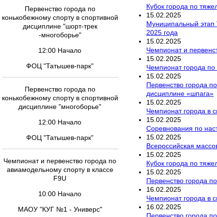
Кубок города по тяже
Первенство города по
15
.
02
.
2025
конькобежному спорту в спортивной
Муниципальный этап 
дисциплине "шорт-трек
2025 года
-многоборье"
15
.
02
.
2025
Чемпионат и первенст
12:00 Начало
15
.
02
.
2025
ФОЦ "Татышев-парк"
Чемпионат города по
15
.
02
.
2025
Первенство города по
Первенство города по
дисциплине «шпага»
конькобежному спорту в спортивной
15
.
02
.
2025
дисциплине "многоборье"
Чемпионат города в 
15
.
02
.
2025
12:00 Начало
Соревнования по наст
15
.
02
.
2025
ФОЦ "Татышев-парк"
Всероссийская массо
15
.
02
.
2025
Чемпионат и первенство города по
Кубок города по тяже
авиамодельному спорту в классе
15
.
02
.
2025
F9U
Первенство города по
16
.
02
.
2025
10:00 Начало
Чемпионат города в 
16
.
02
.
2025
МАОУ "КУГ №1 - Универс"
Первенство города по