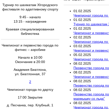
Турнир по шахматам ХIгородского
фестиваля по адаптивному спорту
01
.
02
.
2025
Чемпионат города по
9:45 - начало
01
.
02
.
2025
13:15 - награждение
Турнир по шахматам 
01
.
02
.
2025
Краевая специализированная
Чемпионат и первенст
библиотека
02
.
02
.
2025
Чемпионат города по
Чемпионат и первенство города по
03
.
02
.
2025
фитнес – аэробике
Чемпионат и первенст
05
.
02
.
2025
Начало в 10:00
Чемпионат города по
Окончание в 20:00
08
.
02
.
2025
Первенство города по
Академия Биатлона,
08
.
02
.
2025
ул. Биатлонная, 37
Чемпионат и первенс
08
.
02
.
2025
2
Первенство города по
Чемпионат города по дартсу
08
.
02
.
2025
Первенство города п
17:00 Закрытие
мармышку со льда"
08
.
02
.
2025
д. Песчанка, пер. Клубный, 1
Чемпионат города по 