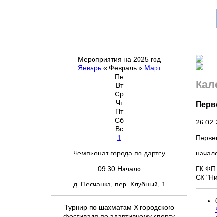
Мероприятия на 2025 год
Январь
«
Февраль
»
Март
Пн
Кал
Вт
Ср
Чт
Перве
Пт
Сб
26.02.
Вс
Первен
1
начало
Чемпионат города по дартсу
ГК ФП 
09:30 Начало
СК "Ни
д. Песчанка, пер. Клубный, 1
Турнир по шахматам ХIгородского
фестиваля по адаптивному спорту