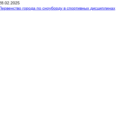
28
.
02
.
2025
Первенство города по сноуборду в спортивных дисциплинах