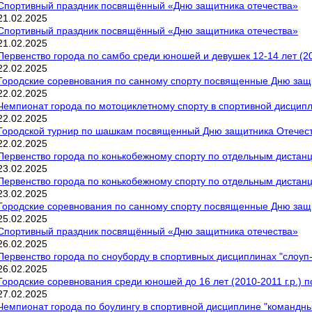
Спортивный праздник посвящённый «Дню защитника отечества»
21
.
02
.
2025
Спортивный праздник посвящённый «Дню защитника отечества»
21
.
02
.
2025
Первенство города по самбо среди юношей и девушек 12-14 лет (201
22
.
02
.
2025
Городские соревнования по санному спорту посвященные Дню защ
22
.
02
.
2025
Чемпионат города по мотоциклетному спорту в спортивной дисципли
22
.
02
.
2025
Городской турнир по шашкам посвященный Дню защитника Отечест
22
.
02
.
2025
Первенство города по конькобежному спорту по отдельным дистан
23
.
02
.
2025
Первенство города по конькобежному спорту по отдельным дистан
23
.
02
.
2025
Городские соревнования по санному спорту посвященные Дню защ
25
.
02
.
2025
Спортивный праздник посвящённый «Дню защитника отечества»
26
.
02
.
2025
Первенство города по сноуборду в спортивных дисциплинах "слоуп-с
26
.
02
.
2025
Городские соревнования среди юношей до 16 лет (2010-2011 г.р.) п
27
.
02
.
2025
Чемпионат города по боулингу в спортивной дисциплине "командны