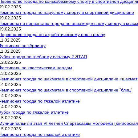
Первенство города по конькобежному спорту в спортивной дисципл
09
.
02
.
2025
Чемпионат города по парусному спорту в спортивной дисциплине
09
.
02
.
2025
Чемпионат и первенство города по авиамодельному спорту в класс
09
.
02
.
2025
Первенство города по акробатическому рок-н роллу
11
.
02
.
2025
Фестиваль по кёрлингу
11
.
02
.
2025
Кубок города по гребному слалому 2 ЭТАП
12
.
02
.
2025
Фестиваль по классическим нардам
13
.
02
.
2025
Чемпионат города по шахматам в спортивной дисциплине «шахма
14
.
02
.
2025
Чемпионат города по шахматам в спортивной дисциплине "блиц"
14
.
02
.
2025
Чемпионат города по тяжелой атлетике
14
.
02
.
2025
Кубок города по тяжелой атлетике
15
.
02
.
2025
Муниципальный этап VI летней Спартакиады молодежи (юниорская)
15
.
02
.
2025
Чемпионат города по тяжелой атлетике