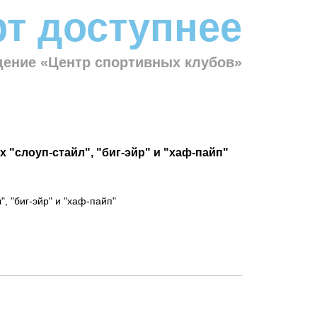
т доступнее
ение «Центр спортивных клубов»
"слоуп-стайл", "биг-эйр" и "хаф-пайп"
, "биг-эйр" и "хаф-пайп"