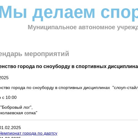
Мы делаем спор
Муниципальное автономное учрежд
ендарь мероприятий
нство города по сноуборду в спортивных дисциплинах 
2025
ство города по сноуборду в спортивных дисциплинах "слоуп-стайл"
 с 10:00
"Бобровый лог",
колаевская сопка"
01
.
02
.
2025
Чемпионат города по дартсу