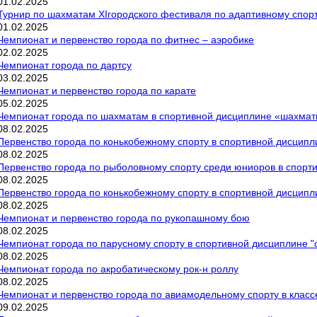
01
.
02
.
2025
Турнир по шахматам ХIгородского фестиваля по адаптивному спор
01
.
02
.
2025
Чемпионат и первенство города по фитнес – аэробике
02
.
02
.
2025
Чемпионат города по дартсу
03
.
02
.
2025
Чемпионат и первенство города по карате
05
.
02
.
2025
Чемпионат города по шахматам в спортивной дисциплине «шахма
08
.
02
.
2025
Первенство города по конькобежному спорту в спортивной дисципл
08
.
02
.
2025
Первенство города по рыболовному спорту среди юниоров в спорт
08
.
02
.
2025
Первенство города по конькобежному спорту в спортивной дисципл
08
.
02
.
2025
Чемпионат и первенство города по рукопашному бою
08
.
02
.
2025
Чемпионат города по парусному спорту в спортивной дисциплине "
08
.
02
.
2025
Чемпионат города по акробатическому рок-н роллу
08
.
02
.
2025
Чемпионат и первенство города по авиамодельному спорту в класс
09
.
02
.
2025