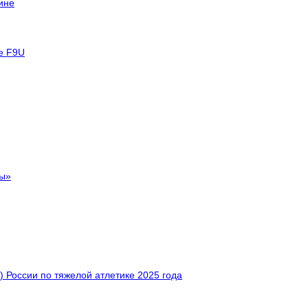
ине
е F9U
ты»
 России по тяжелой атлетике 2025 года