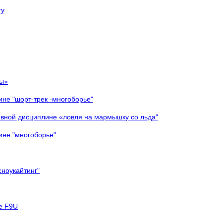
ту
ты»
ине "шорт-трек -многоборье"
ивной дисциплине «ловля на мармышку со льда"
ине "многоборье"
сноукайтинг"
е F9U