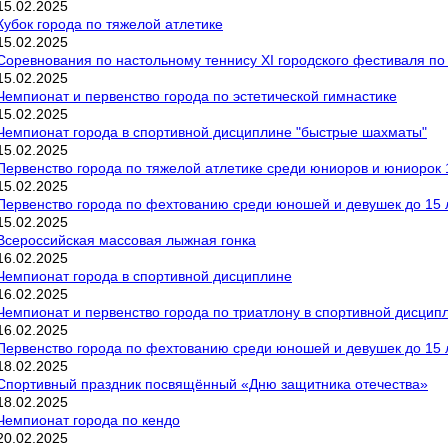
15
.
02
.
2025
Кубок города по тяжелой атлетике
15
.
02
.
2025
Соревнования по настольному теннису ХI городского фестиваля по
15
.
02
.
2025
Чемпионат и первенство города по эстетической гимнастике
15
.
02
.
2025
Чемпионат города в спортивной дисциплине "быстрые шахматы"
15
.
02
.
2025
Первенство города по тяжелой атлетике среди юниоров и юниорок 
15
.
02
.
2025
Первенство города по фехтованию среди юношей и девушек до 15 л
15
.
02
.
2025
Всероссийская массовая лыжная гонка
16
.
02
.
2025
Чемпионат города в спортивной дисциплине
16
.
02
.
2025
Чемпионат и первенство города по триатлону в спортивной дисцип
16
.
02
.
2025
Первенство города по фехтованию среди юношей и девушек до 15 л
18
.
02
.
2025
Спортивный праздник посвящённый «Дню защитника отечества»
18
.
02
.
2025
Чемпионат города по кендо
20
.
02
.
2025