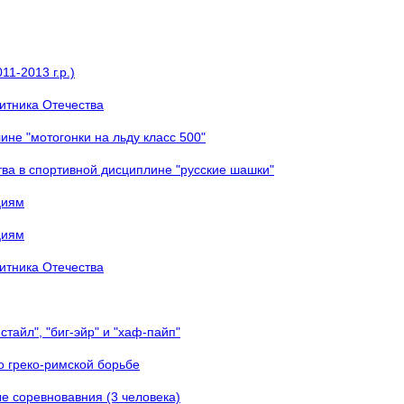
1-2013 г.р.)
итника Отечества
не "мотогонки на льду класс 500"
ва в спортивной дисциплине "русские шашки"
циям
циям
итника Отечества
тайл", "биг-эйр" и "хаф-пайп"
о греко-римской борьбе
е соревновавния (3 человека)