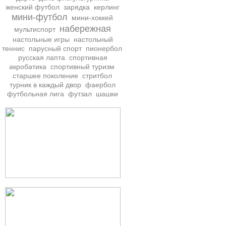
женский футбол
зарядка
керлинг
мини-футбол
мини-хоккей
набережная
мультиспорт
настольные игры
настольный
теннис
парусный спорт
пионербол
русская лапта
спортивная
акробатика
спортивный туризм
старшее поколение
стритбол
турник в каждый двор
фаербол
футбольная лига
футзал
шашки