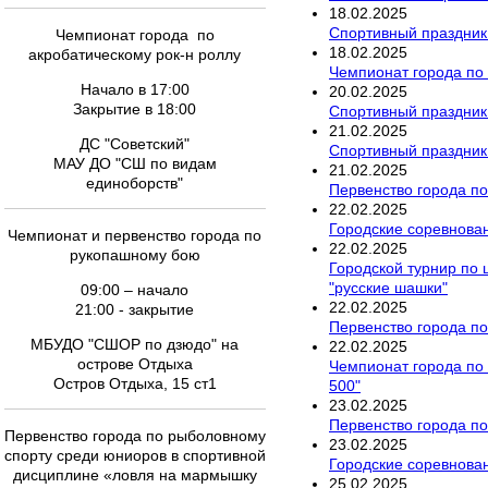
18
.
02
.
2025
Спортивный праздник
Чемпионат города по
18
.
02
.
2025
акробатическому рок-н роллу
Чемпионат города по
Начало в 17:00
20
.
02
.
2025
Закрытие в 18:00
Спортивный праздник
21
.
02
.
2025
ДС "Советский"
Спортивный праздник
МАУ ДО "СШ по видам
21
.
02
.
2025
единоборств"
Первенство города по
22
.
02
.
2025
Городские соревнова
Чемпионат и первенство города по
22
.
02
.
2025
рукопашному бою
Городской турнир по
"русские шашки"
09:00 – начало
22
.
02
.
2025
21:00 - закрытие
Первенство города п
МБУДО "СШОР по дзюдо" на
22
.
02
.
2025
острове Отдыха
Чемпионат города по 
Остров Отдыха, 15 ст1
500"
23
.
02
.
2025
Первенство города п
Первенство города по рыболовному
23
.
02
.
2025
спорту среди юниоров в спортивной
Городские соревнова
дисциплине «ловля на мармышку
25
.
02
.
2025