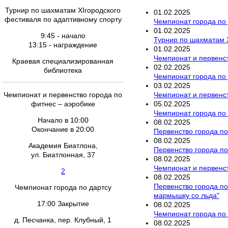
Турнир по шахматам ХIгородского
01
.
02
.
2025
фестиваля по адаптивному спорту
Чемпионат города по
01
.
02
.
2025
9:45 - начало
Турнир по шахматам 
13:15 - награждение
01
.
02
.
2025
Чемпионат и первенст
Краевая специализированная
02
.
02
.
2025
библиотека
Чемпионат города по
03
.
02
.
2025
Чемпионат и первенст
Чемпионат и первенство города по
05
.
02
.
2025
фитнес – аэробике
Чемпионат города по
Начало в 10:00
08
.
02
.
2025
Окончание в 20:00
Первенство города по
08
.
02
.
2025
Академия Биатлона,
Первенство города по
ул. Биатлонная, 37
08
.
02
.
2025
Чемпионат и первенс
2
08
.
02
.
2025
Первенство города п
Чемпионат города по дартсу
мармышку со льда"
17:00 Закрытие
08
.
02
.
2025
Чемпионат города по 
д. Песчанка, пер. Клубный, 1
08
.
02
.
2025