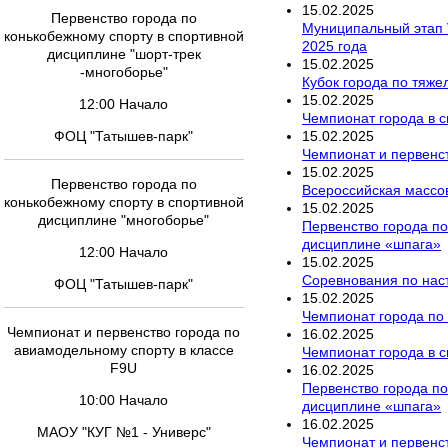
15
.
02
.
2025
Первенство города по
Муниципальный этап 
конькобежному спорту в спортивной
2025 года
дисциплине "шорт-трек
15
.
02
.
2025
-многоборье"
Кубок города по тяже
15
.
02
.
2025
12:00 Начало
Чемпионат города в 
15
.
02
.
2025
ФОЦ "Татышев-парк"
Чемпионат и первенст
15
.
02
.
2025
Первенство города по
Всероссийская массо
конькобежному спорту в спортивной
15
.
02
.
2025
дисциплине "многоборье"
Первенство города по
дисциплине «шпага»
12:00 Начало
15
.
02
.
2025
Соревнования по наст
ФОЦ "Татышев-парк"
15
.
02
.
2025
Чемпионат города по
Чемпионат и первенство города по
16
.
02
.
2025
авиамодельному спорту в классе
Чемпионат города в 
F9U
16
.
02
.
2025
Первенство города по
10:00 Начало
дисциплине «шпага»
16
.
02
.
2025
МАОУ "КУГ №1 - Универс"
Чемпионат и первенст