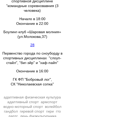
спортивной дисциплине
"командные соревновавния (3
человека)
Начало в 18:00
Окончание в 22:00
Боулинг-клуб «Шаровая молния»
(ул.Молокова,37)
28
Первенство города по сноуборду в
спортивных дисциплинах "слоуп-
стайл", "биг-эйр" и "хаф-пайп"
Окончание в 16:00
ГК ФП "Бобровый лог",
СК "Николаевская сопка"
адаптивная физическая культура
адаптивный спорт
армспорт
водно-моторный спорт
волейбол
гандбол
гиревой спорт
гири
гто
дартс
день физкультурника