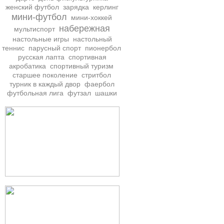
женский футбол
зарядка
керлинг
мини-футбол
мини-хоккей
набережная
мультиспорт
настольные игры
настольный
теннис
парусный спорт
пионербол
русская лапта
спортивная
акробатика
спортивный туризм
старшее поколение
стритбол
турник в каждый двор
фаербол
футбольная лига
футзал
шашки