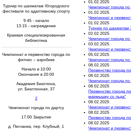
01
.
02
.
2025
Турнир по шахматам ХIгородского
Чемпионат города по
фестиваля по адаптивному спорту
01
.
02
.
2025
Чемпионат и первенст
9:45 - начало
01
.
02
.
2025
13:15 - награждение
Турнир по шахматам 
02
.
02
.
2025
Краевая специализированная
Чемпионат города по
библиотека
03
.
02
.
2025
Чемпионат и первенст
05
.
02
.
2025
Чемпионат и первенство города по
Чемпионат города по
фитнес – аэробике
08
.
02
.
2025
Начало в 10:00
Первенство города по
Окончание в 20:00
08
.
02
.
2025
Чемпионат города по 
Академия Биатлона,
08
.
02
.
2025
ул. Биатлонная, 37
Первенство города п
мармышку со льда"
2
08
.
02
.
2025
Чемпионат и первенс
Чемпионат города по дартсу
08
.
02
.
2025
17:00 Закрытие
Первенство города по
08
.
02
.
2025
д. Песчанка, пер. Клубный, 1
Чемпионат и первенст