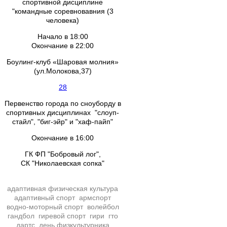
спортивной дисциплине
"командные соревновавния (3
человека)
Начало в 18:00
Окончание в 22:00
Боулинг-клуб «Шаровая молния»
(ул.Молокова,37)
28
Первенство города по сноуборду в
спортивных дисциплинах "слоуп-
стайл", "биг-эйр" и "хаф-пайп"
Окончание в 16:00
ГК ФП "Бобровый лог",
СК "Николаевская сопка"
адаптивная физическая культура
адаптивный спорт
армспорт
водно-моторный спорт
волейбол
гандбол
гиревой спорт
гири
гто
дартс
день физкультурника