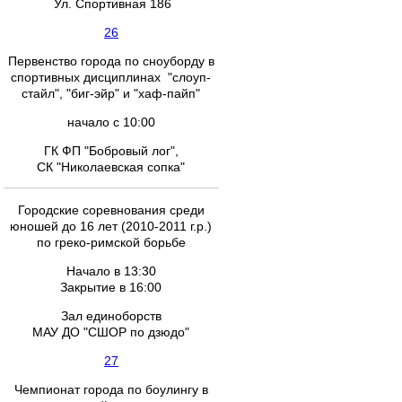
Ул. Спортивная 186
26
Первенство города по сноуборду в
спортивных дисциплинах "слоуп-
стайл", "биг-эйр" и "хаф-пайп"
начало с 10:00
ГК ФП "Бобровый лог",
СК "Николаевская сопка"
Городские соревнования среди
юношей до 16 лет (2010-2011 г.р.)
по греко-римской борьбе
Начало в 13:30
Закрытие в 16:00
Зал единоборств
МАУ ДО "СШОР по дзюдо"
27
Чемпионат города по боулингу в