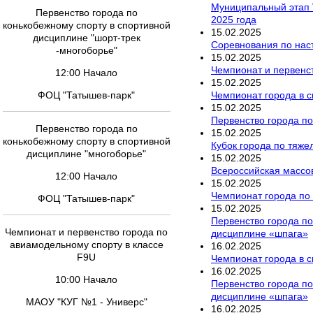
Муниципальный этап 
Первенство города по
2025 года
конькобежному спорту в спортивной
15
.
02
.
2025
дисциплине "шорт-трек
Соревнования по наст
-многоборье"
15
.
02
.
2025
Чемпионат и первенст
12:00 Начало
15
.
02
.
2025
Чемпионат города в 
ФОЦ "Татышев-парк"
15
.
02
.
2025
Первенство города по
Первенство города по
15
.
02
.
2025
конькобежному спорту в спортивной
Кубок города по тяже
дисциплине "многоборье"
15
.
02
.
2025
Всероссийская массо
12:00 Начало
15
.
02
.
2025
Чемпионат города по
ФОЦ "Татышев-парк"
15
.
02
.
2025
Первенство города по
Чемпионат и первенство города по
дисциплине «шпага»
авиамодельному спорту в классе
16
.
02
.
2025
F9U
Чемпионат города в 
16
.
02
.
2025
10:00 Начало
Первенство города по
дисциплине «шпага»
МАОУ "КУГ №1 - Универс"
16
.
02
.
2025