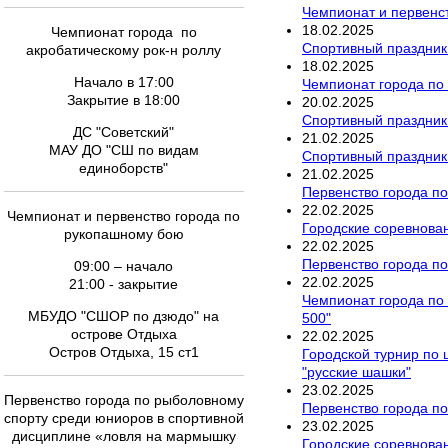
Чемпионат и первенст
18
.
02
.
2025
Чемпионат города по
Спортивный праздник
акробатическому рок-н роллу
18
.
02
.
2025
Начало в 17:00
Чемпионат города по
Закрытие в 18:00
20
.
02
.
2025
Спортивный праздник
ДС "Советский"
21
.
02
.
2025
МАУ ДО "СШ по видам
Спортивный праздник
единоборств"
21
.
02
.
2025
Первенство города по
22
.
02
.
2025
Чемпионат и первенство города по
Городские соревнова
рукопашному бою
22
.
02
.
2025
Первенство города п
09:00 – начало
22
.
02
.
2025
21:00 - закрытие
Чемпионат города по 
МБУДО "СШОР по дзюдо" на
500"
острове Отдыха
22
.
02
.
2025
Остров Отдыха, 15 ст1
Городской турнир по
"русские шашки"
23
.
02
.
2025
Первенство города по рыболовному
Первенство города п
спорту среди юниоров в спортивной
23
.
02
.
2025
дисциплине «ловля на мармышку
Городские соревнова