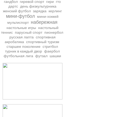
гандбол
гиревой спорт
гири
гто
дартс
день физкультурника
женский футбол
зарядка
керлинг
мини-футбол
мини-хоккей
набережная
мультиспорт
настольные игры
настольный
теннис
парусный спорт
пионербол
русская лапта
спортивная
акробатика
спортивный туризм
старшее поколение
стритбол
турник в каждый двор
фаербол
футбольная лига
футзал
шашки