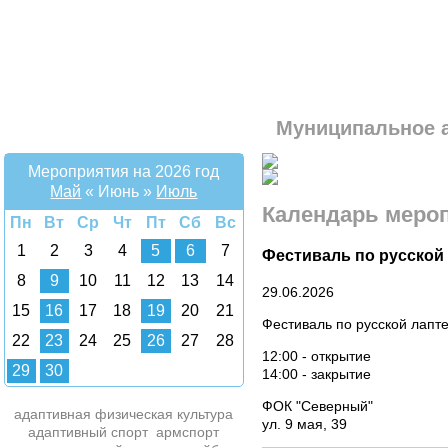
Муниципальное 
Мероприятия на 2026 год
Май
«
Июнь
»
Июль
Календарь меро
Пн
Вт
Ср
Чт
Пт
Сб
Вс
1
2
3
4
5
6
7
Фестиваль по русской
8
9
10
11
12
13
14
29.06.2026
15
16
17
18
19
20
21
Фестиваль по русской лапт
22
23
24
25
26
27
28
12:00 - открытие
29
30
14:00 - закрытие
ФОК "Северный"
адаптивная физическая культура
ул. 9 мая, 39
адаптивный спорт
армспорт