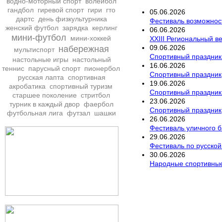
водно-моторный спорт
волейбол
гандбол
гиревой спорт
гири
гто
05
.
06
.
2026
дартс
день физкультурника
Фестиваль возможнос
женский футбол
зарядка
керлинг
06
.
06
.
2026
мини-футбол
мини-хоккей
XXIII Региональный 
09
.
06
.
2026
набережная
мультиспорт
Спортивный праздник "
настольные игры
настольный
16
.
06
.
2026
теннис
парусный спорт
пионербол
Спортивный праздник
русская лапта
спортивная
19
.
06
.
2026
акробатика
спортивный туризм
Спортивный праздник
старшее поколение
стритбол
23
.
06
.
2026
турник в каждый двор
фаербол
Спортивный праздник
футбольная лига
футзал
шашки
26
.
06
.
2026
Фестиваль уличного ба
29
.
06
.
2026
Фестиваль по русско
30
.
06
.
2026
Народные спортивные