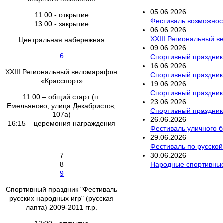
05
.
06
.
2026
11:00 - открытие
Фестиваль возможнос
13:00 - закрытие
06
.
06
.
2026
XXIII Региональный 
Центральная набережная
09
.
06
.
2026
6
Спортивный праздник "
16
.
06
.
2026
XXIII Региональный веломарафон
Спортивный праздник
«Красспорт»
19
.
06
.
2026
Спортивный праздник
11:00 – общий старт (п.
23
.
06
.
2026
Емельяново, улица Декабристов,
Спортивный праздник
107а)
26
.
06
.
2026
16:15 – церемония награждения
Фестиваль уличного ба
29
.
06
.
2026
Фестиваль по русско
30
.
06
.
2026
7
Народные спортивные
8
9
Спортивный праздник "Фестиваль
русских народных игр" (русская
лапта) 2009-2011 гг.р.