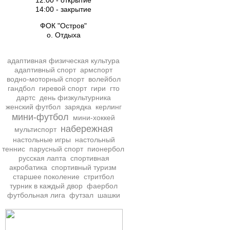
12:00 - открытие
14:00 - закрытие
ФОК "Остров"
о. Отдыха
адаптивная физическая культура
адаптивный спорт
армспорт
водно-моторный спорт
волейбол
гандбол
гиревой спорт
гири
гто
дартс
день физкультурника
женский футбол
зарядка
керлинг
мини-футбол
мини-хоккей
набережная
мультиспорт
настольные игры
настольный
теннис
парусный спорт
пионербол
русская лапта
спортивная
акробатика
спортивный туризм
старшее поколение
стритбол
турник в каждый двор
фаербол
футбольная лига
футзал
шашки