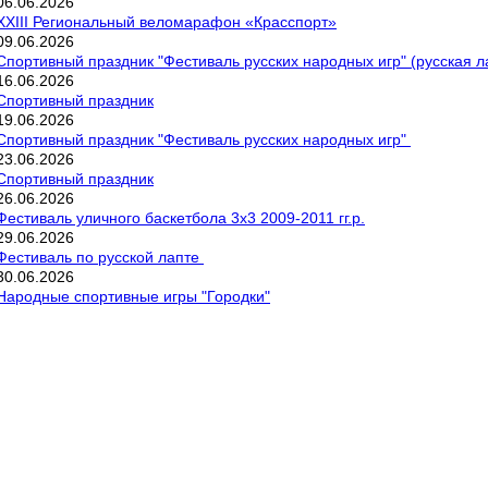
06
.
06
.
2026
XXIII Региональный веломарафон «Красспорт»
09
.
06
.
2026
Спортивный праздник "Фестиваль русских народных игр" (русская лап
16
.
06
.
2026
Спортивный праздник
19
.
06
.
2026
Спортивный праздник "Фестиваль русских народных игр"
23
.
06
.
2026
Спортивный праздник
26
.
06
.
2026
Фестиваль уличного баскетбола 3х3 2009-2011 гг.р.
29
.
06
.
2026
Фестиваль по русской лапте
30
.
06
.
2026
Народные спортивные игры "Городки"