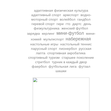
адаптивная физическая культура
адаптивный спорт
армспорт
водно-
моторный спорт
волейбол
гандбол
гиревой спорт
гири
гто
дартс
день
физкультурника
женский футбол
мини-футбол
зарядка
керлинг
мини-
набережная
хоккей
мультиспорт
настольные игры
настольный теннис
парусный спорт
пионербол
русская
лапта
спортивная акробатика
спортивный туризм
старшее поколение
стритбол
турник в каждый двор
фаербол
футбольная лига
футзал
шашки