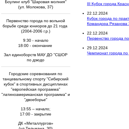
Боулинг клуб "Шаровая молния"
III Кубок города Кра
(ул. Молокова, 37)
22
.
12
.
2024
Кубок города по прак
Первенство города по вольной
Командора Рязанова 
борьбе среди юниоров до 21 года
(2004-2006 г.р.)
22
.
12
.
2024
Первенство города по
9:30 - начало
18:00 - окончание
29
.
12
.
2024
Чемпионат города по
Зал единоборств МАУ ДО "СШОР
по дзюдо
Городские соревнования по
танцевальному спорту "Сибирский
кубок" в спортивных дисциплинах
"европейская программа"
"латиноамериканская программа" и
"двоеборье"
13:55 – начало;
17:00 - закрытие
ДК «Металлургов»
(ул.Тельмана, 30)