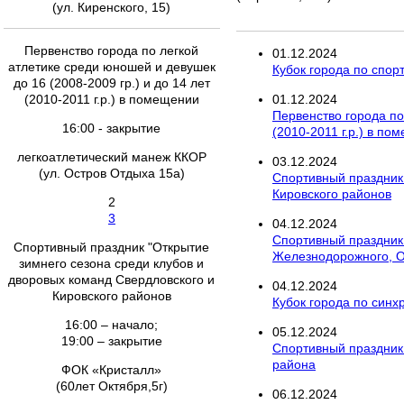
(ул. Киренского, 15)
Первенство города по легкой
01
.
12
.
2024
атлетике среди юношей и девушек
Кубок города по спор
до 16 (2008-2009 гр.) и до 14 лет
(2010-2011 г.р.) в помещении
01
.
12
.
2024
Первенство города по
16:00 - закрытие
(2010-2011 г.р.) в по
легкоатлетический манеж ККОР
03
.
12
.
2024
(ул. Остров Отдыха 15а)
Спортивный праздник 
Кировского районов
2
3
04
.
12
.
2024
Спортивный праздник 
Спортивный праздник "Открытие
Железнодорожного, О
зимнего сезона среди клубов и
дворовых команд Свердловского и
04
.
12
.
2024
Кировского районов
Кубок города по син
16:00 – начало;
05
.
12
.
2024
19:00 – закрытие
Спортивный праздник 
района
ФОК «Кристалл»
(60лет Октября,5г)
06
.
12
.
2024