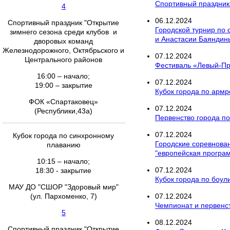
Спортивный праздник 
4
06
.
12
.
2024
Спортивный праздник "Открытие
Городской турнир по
зимнего сезона среди клубов и
и Анастасии Баяндин
дворовых команд
Железнодорожного, Октябрьского и
07
.
12
.
2024
Центрального районов
Фестиваль «Левый-Пр
16:00 – начало;
07
.
12
.
2024
19:00 – закрытие
Кубок города по армр
ФОК «Спартаковец»
07
.
12
.
2024
(Республики,43а)
Первенство города по
07
.
12
.
2024
Кубок города по синхронному
Городские соревнован
плаванию
"европейская програ
10:15 – начало;
07
.
12
.
2024
18:30 - закрытие
Кубок города по боул
МАУ ДО "СШОР "Здоровый мир"
(ул. Пархоменко, 7)
07
.
12
.
2024
Чемпионат и первенст
5
08
.
12
.
2024
Спортивный праздник "Открытие