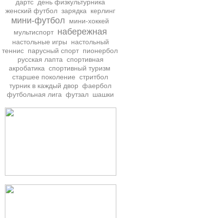
дартс
день физкультурника
женский футбол
зарядка
керлинг
мини-футбол
мини-хоккей
набережная
мультиспорт
настольные игры
настольный
теннис
парусный спорт
пионербол
русская лапта
спортивная
акробатика
спортивный туризм
старшее поколение
стритбол
турник в каждый двор
фаербол
футбольная лига
футзал
шашки