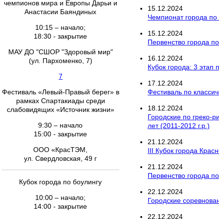
чемпионов мира и Европы Дарьи и
15
.
12
.
2024
Анастасии Баяндиных
Чемпионат города по
10:15 – начало;
15
.
12
.
2024
18:30 - закрытие
Первенство города по
МАУ ДО "СШОР "Здоровый мир"
16
.
12
.
2024
(ул. Пархоменко, 7)
Кубок города: 3 этап
7
17
.
12
.
2024
Фестиваль «Левый-Правый берег» в
Фестиваль по класси
рамках Спартакиады среди
18
.
12
.
2024
слабовидящих «Источник жизни»
Городские по греко-р
9:30 – начало
лет (2011-2012 г.р.)
15:00 - закрытие
21
.
12
.
2024
ООО «КрасТЭМ,
III Кубок города Кра
ул. Свердловская, 49 г
21
.
12
.
2024
Первенство города по
Кубок города по боулингу
22
.
12
.
2024
10:00 – начало;
Городские соревнова
14:00 - закрытие
22
.
12
.
2024