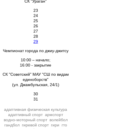
СК "Ураган"
23
24
25
26
27
28
29
Чемпионат города по джиу-джитсу
10:00 – начало;
16:00 - закрытие
СК "Советский" МАУ "СШ по видам
единоборств"
(ул. Джамбульская, 24/1)
30
31
адаптивная физическая культура
адаптивный спорт
армспорт
водно-моторный спорт
волейбол
гандбол
гиревой спорт
гири
гто