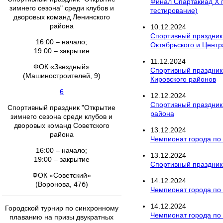
Финал Спартакиад Х г
зимнего сезона" среди клубов и
тестирование)
дворовых команд Ленинского
района
10
.
12
.
2024
Спортивный праздник
16:00 – начало;
Октябрьского и Центр
19:00 – закрытие
11
.
12
.
2024
ФОК «Звездный»
Спортивный праздник 
(Машиностроителей, 9)
Кировского районов
6
12
.
12
.
2024
Спортивный праздник
Спортивный праздник "Открытие
района
зимнего сезона среди клубов и
дворовых команд Советского
13
.
12
.
2024
района
Чемпионат города по
16:00 – начало;
13
.
12
.
2024
19:00 – закрытие
Спортивный праздник
ФОК «Советский»
14
.
12
.
2024
(Воронова, 47б)
Чемпионат города по
14
.
12
.
2024
Городской турнир по синхронному
Чемпионат города по
плаванию на призы двукратных