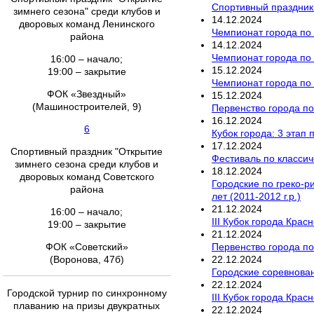
Спортивный праздник
зимнего сезона" среди клубов и
14
.
12
.
2024
дворовых команд Ленинского
Чемпионат города по
района
14
.
12
.
2024
Чемпионат города по
16:00 – начало;
15
.
12
.
2024
19:00 – закрытие
Чемпионат города по
ФОК «Звездный»
15
.
12
.
2024
(Машиностроителей, 9)
Первенство города по
16
.
12
.
2024
6
Кубок города: 3 этап
17
.
12
.
2024
Спортивный праздник "Открытие
Фестиваль по класси
зимнего сезона среди клубов и
18
.
12
.
2024
дворовых команд Советского
Городские по греко-р
района
лет (2011-2012 г.р.)
21
.
12
.
2024
16:00 – начало;
III Кубок города Кра
19:00 – закрытие
21
.
12
.
2024
Первенство города по
ФОК «Советский»
22
.
12
.
2024
(Воронова, 47б)
Городские соревнова
22
.
12
.
2024
Городской турнир по синхронному
III Кубок города Кра
плаванию на призы двукратных
22
.
12
.
2024