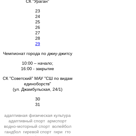
СК "Ураган"
23
24
25
26
27
28
29
Чемпионат города по джиу-джитсу
10:00 – начало;
16:00 - закрытие
СК "Советский" МАУ "СШ по видам
единоборств"
(ул. Джамбульская, 24/1)
30
31
адаптивная физическая культура
адаптивный спорт
армспорт
водно-моторный спорт
волейбол
гандбол
гиревой спорт
гири
гто