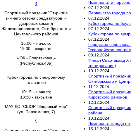
Чемпионат и первенст
4
07
.
12
.
2024
Первенство города по
Спортивный праздник "Открытие
07
.
12
.
2024
зимнего сезона среди клубов и
Кубок города по боул
дворовых команд
07
.
12
.
2024
Железнодорожного, Октябрьского и
Кубок города по армр
Центрального районов
07
.
12
.
2024
16:00 – начало;
Городские соревнован
19:00 – закрытие
"европейская програ
08
.
12
.
2024
ФОК «Спартаковец»
Финал Спартакиад Х г
(Республики,43а)
тестирование)
10
.
12
.
2024
Спортивный праздник
Кубок города по синхронному
Октябрьского и Центр
плаванию
11
.
12
.
2024
Спортивный праздник 
10:15 – начало;
Кировского районов
18:30 - закрытие
12
.
12
.
2024
МАУ ДО "СШОР "Здоровый мир"
Спортивный праздник
(ул. Пархоменко, 7)
района
13
.
12
.
2024
5
Чемпионат города по
13
.
12
.
2024
Спортивный праздник "Открытие