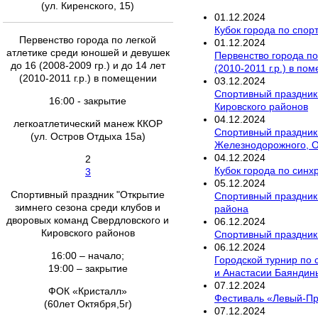
(ул. Киренского, 15)
01
.
12
.
2024
Кубок города по спор
Первенство города по легкой
01
.
12
.
2024
атлетике среди юношей и девушек
Первенство города по
до 16 (2008-2009 гр.) и до 14 лет
(2010-2011 г.р.) в по
(2010-2011 г.р.) в помещении
03
.
12
.
2024
Спортивный праздник 
16:00 - закрытие
Кировского районов
04
.
12
.
2024
легкоатлетический манеж ККОР
Спортивный праздник 
(ул. Остров Отдыха 15а)
Железнодорожного, О
04
.
12
.
2024
2
Кубок города по син
3
05
.
12
.
2024
Спортивный праздник "Открытие
Спортивный праздник 
зимнего сезона среди клубов и
района
дворовых команд Свердловского и
06
.
12
.
2024
Кировского районов
Спортивный праздник 
06
.
12
.
2024
16:00 – начало;
Городской турнир по
19:00 – закрытие
и Анастасии Баяндин
07
.
12
.
2024
ФОК «Кристалл»
Фестиваль «Левый-Пр
(60лет Октября,5г)
07
.
12
.
2024