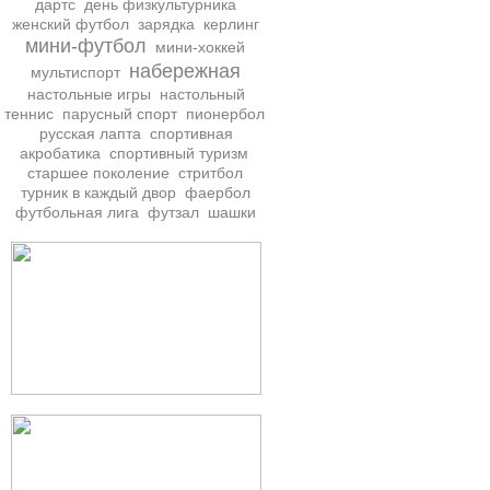
дартс
день физкультурника
женский футбол
зарядка
керлинг
мини-футбол
мини-хоккей
набережная
мультиспорт
настольные игры
настольный
теннис
парусный спорт
пионербол
русская лапта
спортивная
акробатика
спортивный туризм
старшее поколение
стритбол
турник в каждый двор
фаербол
футбольная лига
футзал
шашки