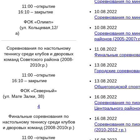
Соревнования по мини
11:00 –открытие
10
.
08
.
2022
16:10 – закрытие
Соревнования по мини
ФОК «Олимп»
(ул. Кольцевая,12/
10
.
08
.
2022
а)
Соревнования по мин
районов (2005-2007г.р
Соревнования по настольному
11
.
08
.
2022
теннису среди клубов и дворовых
Финальные соревнован
команд Советского района (2008-
2010г.р.)
13
.
08
.
2022
Городские соревнован
11:00 –открытие
16:10 – закрытие
13
.
08
.
2022
Общегородской спорт
ФОК «Северный»
(ул. Мате Залки, 38)
16
.
08
.
2022
Соревнования по пио
4
Центрального районов
Финальные соревнования по
16
.
08
.
2022
настольному теннису среди клубов
Соревнования по пион
и дворовых команд (2008-2010г.р.)
(2010-2012 г.р.)
11:00 –открытие