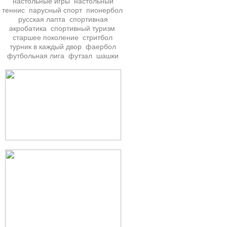
настольные игры
настольный
теннис
парусный спорт
пионербол
русская лапта
спортивная
акробатика
спортивный туризм
старшее поколение
стритбол
турник в каждый двор
фаербол
футбольная лига
футзал
шашки