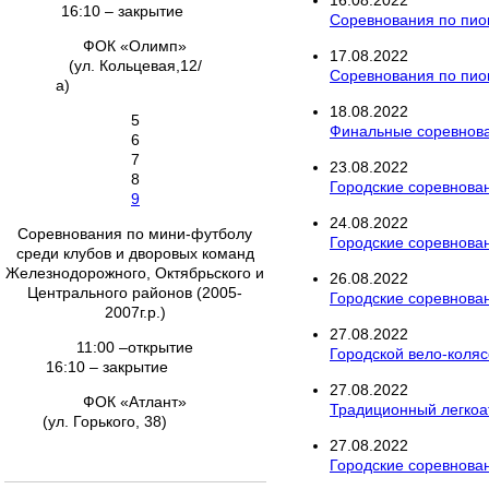
16
.
08
.
2022
16:10 – закрытие
Соревнования по пион
ФОК «Олимп»
17
.
08
.
2022
(ул. Кольцевая,12/
Соревнования по пион
а)
18
.
08
.
2022
5
Финальные соревнован
6
7
23
.
08
.
2022
8
Городские соревновани
9
24
.
08
.
2022
Соревнования по мини-футболу
Городские соревнова
среди клубов и дворовых команд
Железнодорожного, Октябрьского и
26
.
08
.
2022
Центрального районов (2005-
Городские соревнован
2007г.р.)
27
.
08
.
2022
11:00 –открытие
Городской вело-коляс
16:10 – закрытие
27
.
08
.
2022
ФОК «Атлант»
Традиционный легко
(ул. Горького, 38)
27
.
08
.
2022
Городские соревнова