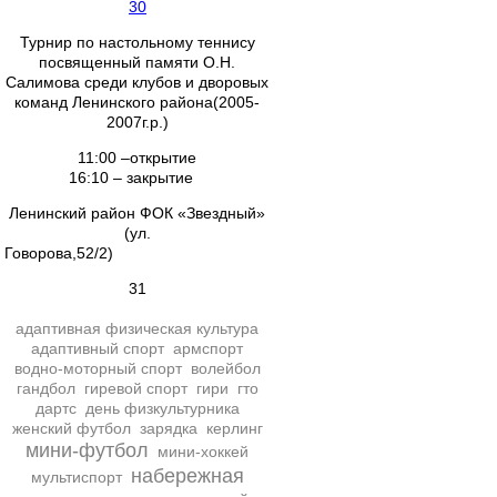
30
Турнир по настольному теннису
посвященный памяти О.Н.
Салимова среди клубов и дворовых
команд Ленинского района(2005-
2007г.р.)
11:00 –открытие
16:10 – закрытие
Ленинский район ФОК «Звездный»
(ул.
Говорова,52/2)
31
адаптивная физическая культура
адаптивный спорт
армспорт
водно-моторный спорт
волейбол
гандбол
гиревой спорт
гири
гто
дартс
день физкультурника
женский футбол
зарядка
керлинг
мини-футбол
мини-хоккей
набережная
мультиспорт