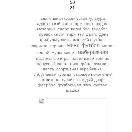
30
31
адаптивная физическая культура
адаптивный спорт
армспорт
водно-
моторный спорт
волейбол
гандбол
гиревой спорт
гири
гто
дартс
день
физкультурника
женский футбол
мини-футбол
зарядка
керлинг
мини-
набережная
хоккей
мультиспорт
настольные игры
настольный теннис
парусный спорт
пионербол
русская
лапта
спортивная акробатика
спортивный туризм
старшее поколение
стритбол
турник в каждый двор
фаербол
футбольная лига
футзал
шашки