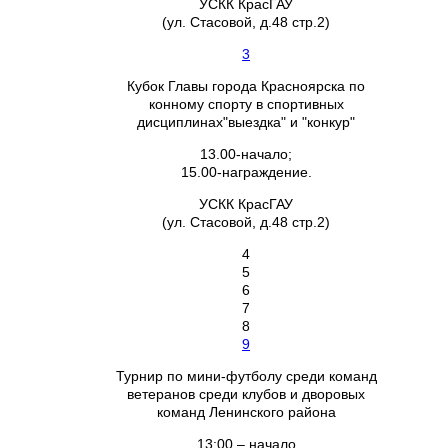
УСКК КрасГАУ
(ул. Стасовой, д.48 стр.2)
3
Кубок Главы города Красноярска по
конному спорту в спортивных
дисциплинах"выездка" и "конкур"
13.00-начало;
15.00-награждение.
УСКК КрасГАУ
(ул. Стасовой, д.48 стр.2)
4
5
6
7
8
9
Турнир по мини-футболу среди команд
ветеранов среди клубов и дворовых
команд Ленинского района
13:00 – начало