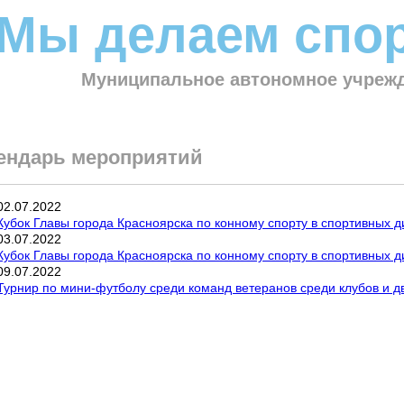
Мы делаем спор
Муниципальное автономное учрежд
ендарь мероприятий
02
.
07
.
2022
Кубок Главы города Красноярска по конному спорту в спортивных д
03
.
07
.
2022
Кубок Главы города Красноярска по конному спорту в спортивных д
09
.
07
.
2022
Турнир по мини-футболу среди команд ветеранов среди клубов и 