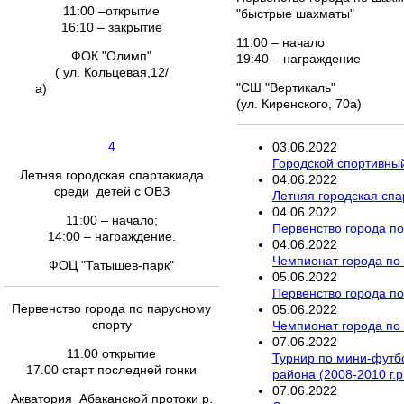
11:00 –открытие
"быстрые шахматы"
16:10 – закрытие
11:00 – начало
ФОК "Олимп"
19:40 – награждение
( ул. Кольцевая,12/
"СШ "Вертикаль"
а)
(ул. Киренского, 70а)
4
03
.
06
.
2022
Городской спортивный
Летняя городская спартакиада
04
.
06
.
2022
среди детей с ОВЗ
Летняя городская спа
04
.
06
.
2022
11:00 – начало;
Первенство города по
14:00 – награждение.
04
.
06
.
2022
Чемпионат города по 
ФОЦ "Татышев-парк"
05
.
06
.
2022
Первенство города по
Первенство города по парусному
05
.
06
.
2022
спорту
Чемпионат города по 
07
.
06
.
2022
11.00 открытие
Турнир по мини-футбо
17.00 старт последней гонки
района (2008-2010 г.р
07
.
06
.
2022
Акватория Абаканской протоки р.