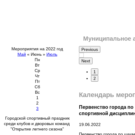
Муниципальное 
Мероприятия на 2022 год
Previous
Май
«
Июнь
»
Июль
Пн
Next
Вт
Ср
1
Чт
2
Пт
Сб
Вс
Календарь меро
1
2
Первенство города по
3
спортивной дисципли
Городской спортивный праздник
среди клубов и дворовых команд
19.06.2022
"Открытие летнего сезона"
Первенство города по шахм