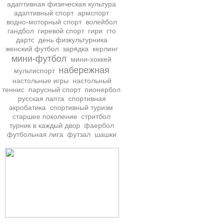
адаптивная физическая культура
адаптивный спорт
армспорт
водно-моторный спорт
волейбол
гандбол
гиревой спорт
гири
гто
дартс
день физкультурника
женский футбол
зарядка
керлинг
мини-футбол
мини-хоккей
набережная
мультиспорт
настольные игры
настольный
теннис
парусный спорт
пионербол
русская лапта
спортивная
акробатика
спортивный туризм
старшее поколение
стритбол
турник в каждый двор
фаербол
футбольная лига
футзал
шашки