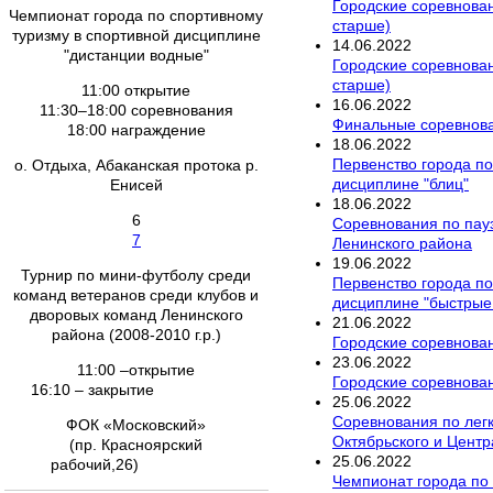
Городские соревнован
Чемпионат города по спортивному
старше)
туризму в спортивной дисциплине
14
.
06
.
2022
"дистанции водные"
Городские соревнован
старше)
11:00 открытие
16
.
06
.
2022
11:30–18:00 соревнования
Финальные соревнован
18:00 награждение
18
.
06
.
2022
Первенство города по
о. Отдыха, Абаканская протока р.
дисциплине "блиц"
Енисей
18
.
06
.
2022
6
Соревнования по пау
7
Ленинского района
19
.
06
.
2022
Турнир по мини-футболу среди
Первенство города по
команд ветеранов среди клубов и
дисциплине "быстрые
дворовых команд Ленинского
21
.
06
.
2022
района (2008-2010 г.р.)
Городские соревнован
23
.
06
.
2022
11:00 –открытие
Городские соревнован
16:10 – закрытие
25
.
06
.
2022
Соревнования по легк
ФОК «Московский»
Октябрьского и Центр
(пр. Красноярский
25
.
06
.
2022
рабочий,26)
Чемпионат города по 