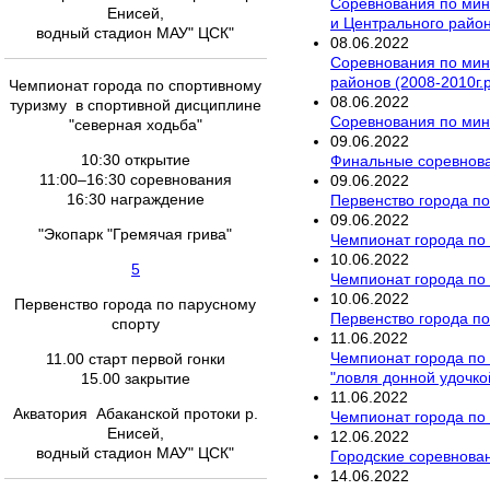
Соревнования по мин
Енисей,
и Центрального районо
водный стадион МАУ" ЦСК"
08
.
06
.
2022
Соревнования по мин
районов (2008-2010г.р
Чемпионат города по спортивному
08
.
06
.
2022
туризму в спортивной дисциплине
Соревнования по мини
"северная ходьба"
09
.
06
.
2022
10:30 открытие
Финальные соревнован
11:00–16:30 соревнования
09
.
06
.
2022
16:30 награждение
Первенство города по
09
.
06
.
2022
"Экопарк "Гремячая грива"
Чемпионат города по 
10
.
06
.
2022
5
Чемпионат города по 
10
.
06
.
2022
Первенство города по парусному
Первенство города по
спорту
11
.
06
.
2022
Чемпионат города по 
11.00 старт первой гонки
"ловля донной удочк
15.00 закрытие
11
.
06
.
2022
Акватория Абаканской протоки р.
Чемпионат города по 
Енисей,
12
.
06
.
2022
водный стадион МАУ" ЦСК"
Городские соревнован
14
.
06
.
2022