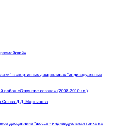
ервомайский»
стки" в спортивных дисциплинах "индивидуальные
 район «Открытие сезона» (2008-2010 г.р.)
о Союза Д.Д. Мартынова
вной дисциплине "шоссе - индивидуальная гонка на