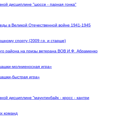
ной дисциплине "шоссе - парная гонка"
беды в Великой Отечественной войне 1941-1945
шному спорту (2009 г.р. и старше)
ого района на призы ветерана ВОВ И.Ф. Абраменко
 шашки-молниеносная игра»
шашки-быстрая игра»
ной дисциплине "маунтинбайк - кросс - кантри
ых команд