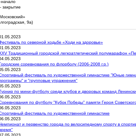
–начало
– закрытие
Московский»
олгоградская, 9а)
01
.
05
.
2023
Фестиваль по северной ходьбе «Ходи на здоровье»
01
.
05
.
2023
XXV Традиционный городской легкоатлетический полумарафон «П
04
.
05
.
2023
Городские соревнования по флорболу (2006-2008 г.р.)
05
.
05
.
2023
Спортивный фестиваль по художественной гимнастике "Юные гимна
программы" и "групповые упражнения"
05
.
05
.
2023
Турнир по мини-футболу среди клубов и дворовых команд Ленинский
06
.
05
.
2023
Соревнования по футболу "Кубок Победы" памяти Героя Советског
06
.
05
.
2023
Спортивный фестиваль по художественной гимнастике
06
.
05
.
2023
Чемпионат и первенство города по велосипедному спорту в спорти
время"
07
.
05
.
2023