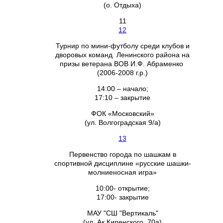
(о. Отдыха)
11
12
Турнир по мини-футболу среди клубов и
дворовых команд Ленинского района на
призы ветерана ВОВ И.Ф. Абраменко
(2006-2008 г.р.)
14:00 – начало;
17:10 – закрытие
ФОК «Московский»
(ул. Волгоградская 9/а)
13
Первенство города по шашкам в
спортивной дисциплине «русские шашки-
молниеносная игра»
10:00- открытие;
17:00- закрытие
МАУ "СШ "Вертикаль"
(ул. Ак.Киренского, 70а)