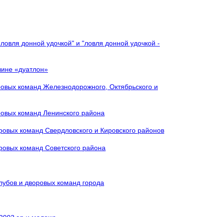
ловля донной удочкой" и "ловля донной удочкой -
лине «дуатлон»
оровых команд Железнодорожного, Октябрьского и
оровых команд Ленинского района
оровых команд Свердловского и Кировского районов
оровых команд Советского района
клубов и дворовых команд города