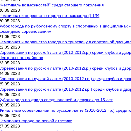
"Фестиваль возможностей" среди старшего поколения
20
.
05
.
2023
Чемпионат и первенство города по тхэквондо (ГТФ)
20
.
05
.
2023
Кубок города по рыболовному спорту в спортивных в дисциплинах «
командные соревнования»
21
.
05
.
2023
Чемпионат и первенство города по триатлону в спортивной дисцип
22
.
05
.
2023
Соревнования по русской лапте (2010-2012г.р.) среди клубов и дв
Центрального районов
23
.
05
.
2023
Соревнования по русской лапте (2010-2012г.р.) среди клубов и дв
24
.
05
.
2023
Соревнования по русской лапте (2010-2012 г.р.) среди клубов и дв
25
.
05
.
2023
Соревнования по русской лапте (2010-2012 г.р.) среди клубов и дв
26
.
05
.
2023
Кубок города по дзюдо среди юношей и девушек до 15 лет
26
.
05
.
2023
Финальные соревнования по русской лапте (2010-2012 г.р.) среди 
26
.
05
.
2023
Чемпионат города по легкой атлетике
27
.
05
.
2023