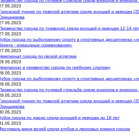
Первенство города по пулевой стрельбе среди юниоров и юниорок 
27
.
05
.
2023
Городской турнир по тяжелой атлетике среди юношей и девушек (2
Орешникова
27
.
05
.
2023
Первенство города по тхэквондо среди юношей и девушек 12-14 лет
27
.
05
.
2023
Кубок города по рыболовному спорту в спортивных дисциплинах «ло
берега - командные соревнования»
27
.
05
.
2023
Чемпионат города по легкой атлетике
28
.
05
.
2023
Чемпионат и первенство города по гребному слалому
28
.
05
.
2023
Кубок города по рыболовному спорту в спортивных дисциплинах «л
28
.
05
.
2023
Первенство города по пулевой стрельбе среди юниоров и юниорок 
28
.
05
.
2023
Городской турнир по тяжелой атлетике среди юношей и девушек (2
Орешникова
30
.
05
.
2023
Кубок города по дзюдо среди юношей и девушек до 18 лет
31
.
05
.
2023
Фестиваль мини-волей среди клубов и дворовых команд города