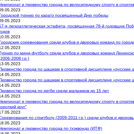
Чемпионат и первенство города по велосипедному спорту в спортив
09
.
05
.
2023
Городской турнир по каратэ посвященный Дню победы
09
.
05
.
2023
57-я легкоатлетическая эстафета, посвященная 78-й годовщне По
годов
10
.
05
.
2023
Городские соревнования среди клубов и дворовых команд по городо
12
.
05
.
2023
Турнир по мини-футболу среди клубов и дворовых команд Ленинск
(2006-2008 г.р.)
13
.
05
.
2023
Первенство города по шашкам в спортивной дисциплине «русские
14
.
05
.
2023
Первенство города по шашкам в спортивной дисциплине «русские 
14
.
05
.
2023
Первенство города по регби среди мальчиков до 15 лет
14
.
05
.
2023
Чемпионат и первенство города по велосипедному спорту в спортив
короткий круг"
17
.
05
.
2023
Соревнования по стритболу (2009-2011 г.р.) среди клубов и дворов
18
.
05
.
2023
Чемпионат и первенство города по тхэквондо (ИТФ)
19
.
05
.
2023