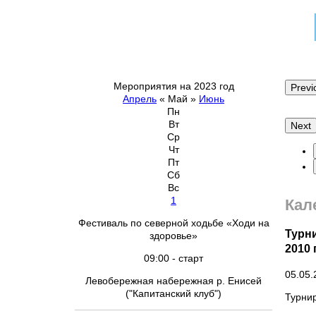
Мероприятия на 2023 год
Previ
Апрель
«
Май
»
Июнь
Пн
Вт
Next
Ср
Чт
Пт
Сб
Вс
1
Кал
Фестиваль по северной ходьбе «Ходи на
Турн
здоровье»
2010 г
09:00 - старт
05.05.
Левобережная набережная р. Енисей
("Капитанский клуб")
Турнир