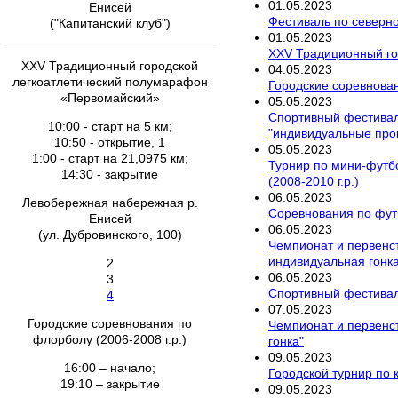
01
.
05
.
2023
Енисей
Фестиваль по северно
("Капитанский клуб")
01
.
05
.
2023
XXV Традиционный го
XXV Традиционный городской
04
.
05
.
2023
легкоатлетический полумарафон
Городские соревнован
«Первомайский»
05
.
05
.
2023
Спортивный фестивал
10:00 - старт на 5 км;
"индивидуальные про
10:50 - открытие, 1
05
.
05
.
2023
1:00 - старт на 21,0975 км;
Турнир по мини-футб
14:30 - закрытие
(2008-2010 г.р.)
06
.
05
.
2023
Левобережная набережная р.
Соревнования по фут
Енисей
06
.
05
.
2023
(ул. Дубровинского, 100)
Чемпионат и первенст
индивидуальная гонка
2
06
.
05
.
2023
3
Спортивный фестивал
4
07
.
05
.
2023
Городские соревнования по
Чемпионат и первенст
флорболу (2006-2008 г.р.)
гонка"
09
.
05
.
2023
16:00 – начало;
Городской турнир по
19:10 – закрытие
09
.
05
.
2023