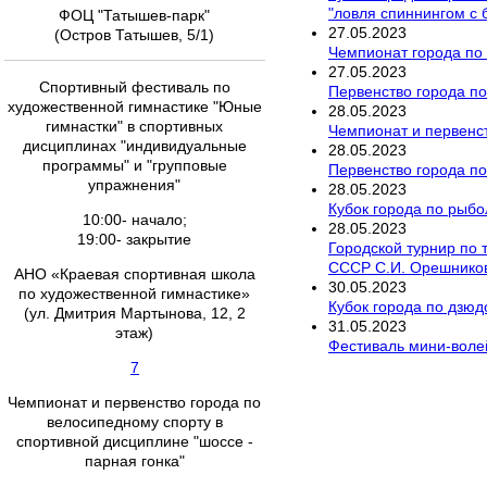
"ловля спиннингом с 
ФОЦ "Татышев-парк"
27
.
05
.
2023
(Остров Татышев, 5/1)
Чемпионат города по 
27
.
05
.
2023
Спортивный фестиваль по
Первенство города по
художественной гимнастике "Юные
28
.
05
.
2023
гимнастки" в спортивных
Чемпионат и первенс
дисциплинах "индивидуальные
28
.
05
.
2023
программы" и "групповые
Первенство города по
упражнения"
28
.
05
.
2023
Кубок города по рыбо
10:00- начало;
28
.
05
.
2023
19:00- закрытие
Городской турнир по 
СССР С.И. Орешнико
АНО «Краевая спортивная школа
30
.
05
.
2023
по художественной гимнастике»
Кубок города по дзюд
(ул. Дмитрия Мартынова, 12, 2
31
.
05
.
2023
этаж)
Фестиваль мини-волей
7
Чемпионат и первенство города по
велосипедному спорту в
спортивной дисциплине "шоссе -
парная гонка"