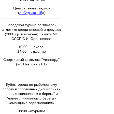
18:30- закрытие
Центральный стадион
(
о. Отдыха, 15
а)
Городской турнир по тяжелой
атлетике среди юношей и девушек
(2006 г.р. и моложе) памяти МС
СССР С.И. Орешникова
10.00 – начало;
14:00 – открытие
Спортивный комплекс "Авангард"
(ул. Павлова 21/1)
Кубок города по рыболовному
спорту в спортивных дисциплинах
«ловля спиннингом с берега" и
"ловля спиннингом с берега -
командные соревнования»
08:00 –открытие