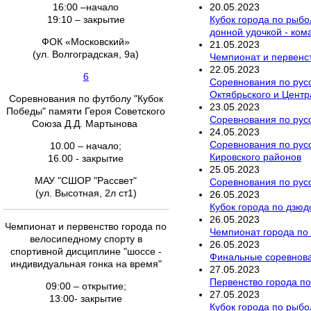
20
.
05
.
2023
16:00 –начало
Кубок города по рыбо
19:10 – закрытие
донной удочкой - ко
ФОК «Московский»
21
.
05
.
2023
(ул. Волгоградская, 9а)
Чемпионат и первенст
22
.
05
.
2023
6
Соревнования по русс
Октябрьского и Центр
Соревнования по футболу "Кубок
23
.
05
.
2023
Победы" памяти Героя Советского
Соревнования по русс
Союза Д.Д. Мартынова
24
.
05
.
2023
Соревнования по русс
10.00 – начало;
Кировского районов
16.00 - закрытие
25
.
05
.
2023
МАУ "СШОР "Рассвет"
Соревнования по русс
(ул. Высотная, 2л ст1)
26
.
05
.
2023
Кубок города по дзюд
26
.
05
.
2023
Чемпионат и первенство города по
Чемпионат города по 
велосипедному спорту в
26
.
05
.
2023
спортивной дисциплине "шоссе -
Финальные соревнован
индивидуальная гонка на время"
27
.
05
.
2023
Первенство города по
09:00 – открытие;
27
.
05
.
2023
13:00- закрытие
Кубок города по рыбо