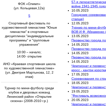
57-я легкоатлетичес
ФОК «Олимп»
войне 1941-1945 годо
(ул. Кольцевая,12а)
10
.
05
.
2023
Городские соревнован
5
старше)
12
.
05
.
2023
Спортивный фестиваль по
Турнир по мини-футбо
художественной гимнастике "Юные
ВОВ И.Ф. Абраменко (
гимнастки" в спортивных
13
.
05
.
2023
дисциплинах "индивидуальные
Первенство города п
программы" и "групповые
14
.
05
.
2023
упражнения"
Первенство города п
10:00 – начало;
14
.
05
.
2023
14:00- открытие
Первенство города по
14
.
05
.
2023
АНО «Краевая спортивная школа
Чемпионат и первенст
по художественной гимнастике»
кросс - кантри коротки
(ул. Дмитрия Мартынова, 12, 2
17
.
05
.
2023
этаж)
Соревнования по стри
18
.
05
.
2023
Чемпионат и первенст
Турнир по мини-футболу среди
19
.
05
.
2023
клубов и дворовых команд
"Фестиваль возможно
Ленинский район «Открытие
20
.
05
.
2023
сезона» (2008-2010 г.р.)
Чемпионат и первенст