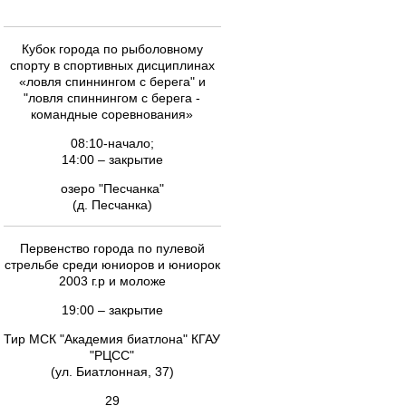
Кубок города по рыболовному
спорту в спортивных дисциплинах
«ловля спиннингом с берега" и
"ловля спиннингом с берега -
командные соревнования»
08:10-начало;
14:00 – закрытие
озеро "Песчанка"
(д. Песчанка)
Первенство города по пулевой
стрельбе среди юниоров и юниорок
2003 г.р и моложе
19:00 – закрытие
Тир МСК "Академия биатлона" КГАУ
"РЦСС"
(ул. Биатлонная, 37)
29