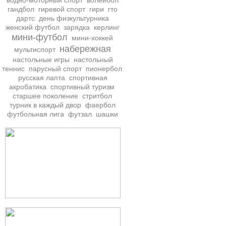
водно-моторный спорт
волейбол
гандбол
гиревой спорт
гири
гто
дартс
день физкультурника
женский футбол
зарядка
керлинг
мини-футбол
мини-хоккей
набережная
мультиспорт
настольные игры
настольный
теннис
парусный спорт
пионербол
русская лапта
спортивная
акробатика
спортивный туризм
старшее поколение
стритбол
турник в каждый двор
фаербол
футбольная лига
футзал
шашки