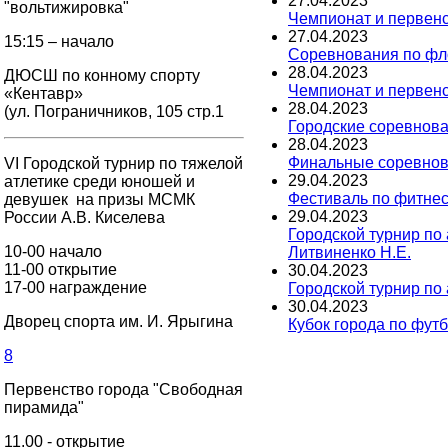
27
.
04
.
2023
"вольтижировка"
Чемпионат и первенс
27
.
04
.
2023
15:15 – начало
Соревнования по фло
28
.
04
.
2023
ДЮСШ по конному спорту
Чемпионат и первенс
«Кентавр»
28
.
04
.
2023
(ул. Пограничников, 105 стр.1
Городские соревнова
28
.
04
.
2023
Финальные соревнова
VI Городской турнир по тяжелой
29
.
04
.
2023
атлетике среди юношей и
Фестиваль по фитне
девушек на призы МСМК
29
.
04
.
2023
России А.В. Киселева
Городской турнир по
10-00 начало
Литвиненко Н.Е.
11-00 открытие
30
.
04
.
2023
17-00 награждение
Городской турнир по
30
.
04
.
2023
Дворец спорта им. И. Ярыгина
Кубок города по фут
8
Первенство города "Свободная
пирамида"
11.00 - открытие