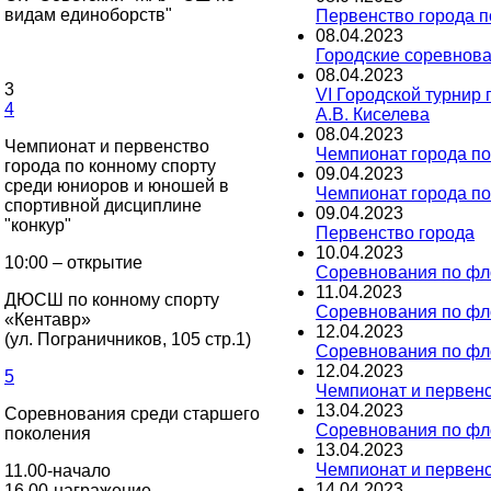
видам единоборств"
Первенство города п
08
.
04
.
2023
Городские соревнова
08
.
04
.
2023
3
VI Городской турнир
4
А.В. Киселева
08
.
04
.
2023
Чемпионат и первенство
Чемпионат города по
города по конному спорту
09
.
04
.
2023
среди юниоров и юношей в
Чемпионат города п
спортивной дисциплине
09
.
04
.
2023
"конкур"
Первенство города
10
.
04
.
2023
10:00 – открытие
Соревнования по фло
11
.
04
.
2023
ДЮСШ по конному спорту
Соревнования по фло
«Кентавр»
12
.
04
.
2023
(ул. Пограничников, 105 стр.1)
Соревнования по фло
12
.
04
.
2023
5
Чемпионат и первенс
13
.
04
.
2023
Соревнования среди старшего
Соревнования по фло
поколения
13
.
04
.
2023
Чемпионат и первенс
11.00-начало
14
.
04
.
2023
16.00-награжение