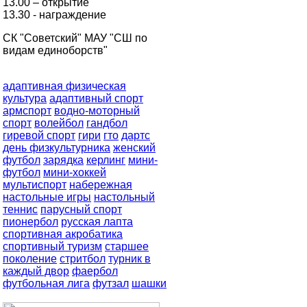
13.00 – открытие
13.30 - награждение
СК "Советский" МАУ "СШ по
видам единоборств"
адаптивная физическая
культура
адаптивный спорт
армспорт
водно-моторный
спорт
волейбол
гандбол
гиревой спорт
гири
гто
дартс
день физкультурника
женский
футбол
зарядка
керлинг
мини-
футбол
мини-хоккей
мультиспорт
набережная
настольные игры
настольный
теннис
парусный спорт
пионербол
русская лапта
спортивная акробатика
спортивный туризм
старшее
поколение
стритбол
турник в
каждый двор
фаербол
футбольная лига
футзал
шашки