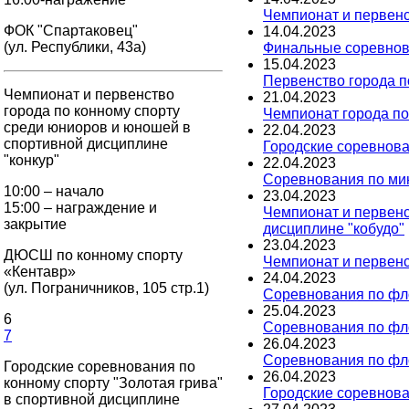
Чемпионат и первенс
ФОК "Спартаковец"
14
.
04
.
2023
(ул. Республики, 43а)
Финальные соревнова
15
.
04
.
2023
Первенство города п
Чемпионат и первенство
21
.
04
.
2023
города по конному спорту
Чемпионат города по
среди юниоров и юношей в
22
.
04
.
2023
спортивной дисциплине
Городские соревнова
"конкур"
22
.
04
.
2023
Соревнования по ми
10:00 – начало
23
.
04
.
2023
15:00 – награждение и
Чемпионат и первенс
закрытие
дисциплине "кобудо"
23
.
04
.
2023
ДЮСШ по конному спорту
Чемпионат и первенс
«Кентавр»
24
.
04
.
2023
(ул. Пограничников, 105 стр.1)
Соревнования по фло
25
.
04
.
2023
6
Соревнования по фло
7
26
.
04
.
2023
Соревнования по фло
Городские соревнования по
26
.
04
.
2023
конному спорту "Золотая грива"
Городские соревнован
в спортивной дисциплине