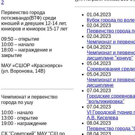
2
Первенство города
01
.
04
.
2023
потхэквандо(ВТФ) среди
Кубок города по вол
юношей и девушек 12-14 лет,
02
.
04
.
2023
юниоров и юниорок 15-17 лет
Первенство города п
02
.
04
.
2023
09:50 – открытие
Чемпионат и первенс
10:00 – начало
04
.
04
.
2023
18:00 – награждение и
Чемпионат и первенс
закрытие
дисциплине "конкур"
05
.
04
.
2023
МАУ «СШОР «Красноярск»
Соревнования среди
(ул. Воронова, 14В)
05
.
04
.
2023
Чемпионат и первенс
дисциплине
07
.
04
.
2023
Городские соревнова
Чемпионат и первенство
"вольтижировка"
города по ушу
07
.
04
.
2023
VI Городской турнир
10:00 - начало
А.В. Киселева
13:00 - открытие
08
.
04
.
2023
19:00 - награждение
Первенство города 
СК "Советский" МАУ "СШ по
08
.
04
.
2023