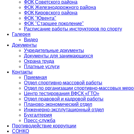
ФОК Советского района
ФОК Железнодорожного района
ФОК Кировского района
ФОК "Ювента"
ФОК "Старшее поколение"
Расписание работы инструкторов по спорту
Галерея
Видео
Документы
Учредительные документы
Документы для занимающихся
Охрана труда
Платные услуги
Контакты
Приемная
Отдел спортивно-массовой работы
Отдел по организации спортивно-массовых мер
Центр тестирования ВФСК «ГТО»
Отдел правовой и кадровой работы
Планово-экономический отдел
Инженерно-эксплутационный отдел
Бухгалтерия
Пресс-служба
Противодействие коррупции
СОНКО