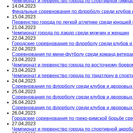
Чемпионат и первенство города по спортивной гимна
14
.
04
.
2023
Финальные соревнования по флорболу среди клубов и 
15
.
04
.
2023
Первенство города по легкой атлетике среди юношей 
21
.
04
.
2023
Чемпионат города по дзюдо среди мужчин и женщин
22
.
04
.
2023
Городские соревнования по флорболу среди клубов и
22
.
04
.
2023
Соревнования по мини-футболу среди команд ветера
23
.
04
.
2023
Чемпионат и первенство города по восточному боево
23
.
04
.
2023
Чемпионат и первенство города по триатлону в спорт
24
.
04
.
2023
Соревнования по флорболу среди клубов и дворовых к
25
.
04
.
2023
Соревнования по флорболу среди клубов и дворовых к
26
.
04
.
2023
Соревнования по флорболу среди клубов и дворовых к
26
.
04
.
2023
Городские соревнования по греко-римской борьбе сред
27
.
04
.
2023
Чемпионат и первенство города по спортивной акроб