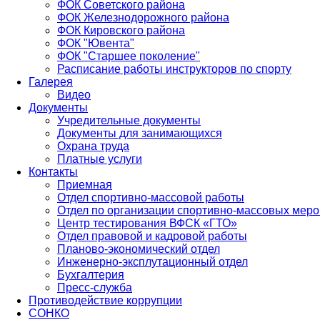
ФОК Советского района
ФОК Железнодорожного района
ФОК Кировского района
ФОК "Ювента"
ФОК "Старшее поколение"
Расписание работы инструкторов по спорту
Галерея
Видео
Документы
Учредительные документы
Документы для занимающихся
Охрана труда
Платные услуги
Контакты
Приемная
Отдел спортивно-массовой работы
Отдел по организации спортивно-массовых мер
Центр тестирования ВФСК «ГТО»
Отдел правовой и кадровой работы
Планово-экономический отдел
Инженерно-эксплутационный отдел
Бухгалтерия
Пресс-служба
Противодействие коррупции
СОНКО