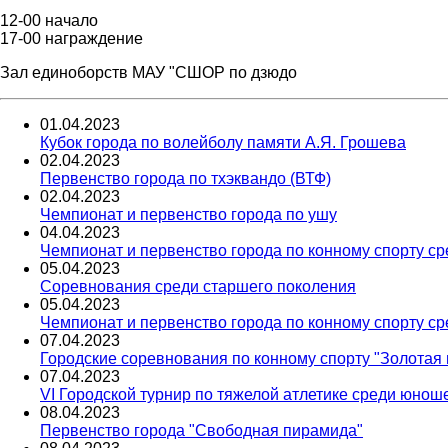
12-00 начало
17-00 награждение
Зал единоборств МАУ "СШОР по дзюдо
01
.
04
.
2023
Кубок города по волейболу памяти А.Я. Грошева
02
.
04
.
2023
Первенство города по тхэквандо (ВТФ)
02
.
04
.
2023
Чемпионат и первенство города по ушу
04
.
04
.
2023
Чемпионат и первенство города по конному спорту с
05
.
04
.
2023
Соревнования среди старшего поколения
05
.
04
.
2023
Чемпионат и первенство города по конному спорту с
07
.
04
.
2023
Городские соревнования по конному спорту "Золотая 
07
.
04
.
2023
VI Городской турнир по тяжелой атлетике среди юнош
08
.
04
.
2023
Первенство города "Свободная пирамида"