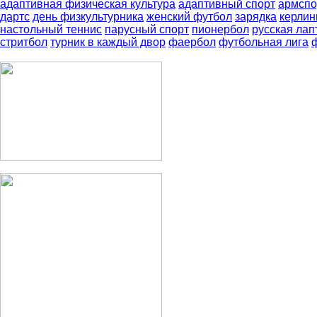
адаптивная физическая культура
адаптивный спорт
армспо
дартс
день физкультурника
женский футбол
зарядка
керлин
настольный теннис
парусный спорт
пионербол
русская лап
стритбол
турник в каждый двор
фаербол
футбольная лига