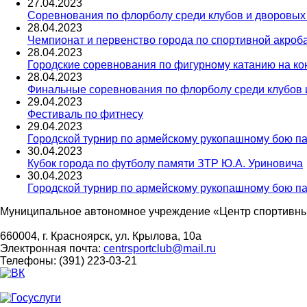
27
.
04
.
2023
Соревнования по флорболу среди клубов и дворовых к
28
.
04
.
2023
Чемпионат и первенство города по спортивной акроб
28
.
04
.
2023
Городские соревнования по фигурному катанию на ко
28
.
04
.
2023
Финальные соревнования по флорболу среди клубов и 
29
.
04
.
2023
Фестиваль по фитнесу
29
.
04
.
2023
Городской турнир по армейскому рукопашному бою па
30
.
04
.
2023
Кубок города по футболу памяти ЗТР Ю.А. Уриновича
30
.
04
.
2023
Городской турнир по армейскому рукопашному бою п
Муниципальное автономное учреждение «Центр спортивны
660004, г. Красноярск, ул. Крылова, 10а
Электронная почта:
centrsportclub@mail.ru
Телефоны: (391) 223-03-21