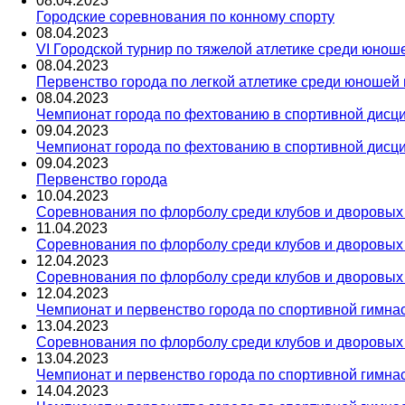
08
.
04
.
2023
Городские соревнования по конному спорту
08
.
04
.
2023
VI Городской турнир по тяжелой атлетике среди юнош
08
.
04
.
2023
Первенство города по легкой атлетике среди юношей 
08
.
04
.
2023
Чемпионат города по фехтованию в спортивной дисц
09
.
04
.
2023
Чемпионат города по фехтованию в спортивной дисц
09
.
04
.
2023
Первенство города
10
.
04
.
2023
Соревнования по флорболу среди клубов и дворовых к
11
.
04
.
2023
Соревнования по флорболу среди клубов и дворовых к
12
.
04
.
2023
Соревнования по флорболу среди клубов и дворовых к
12
.
04
.
2023
Чемпионат и первенство города по спортивной гимна
13
.
04
.
2023
Соревнования по флорболу среди клубов и дворовых к
13
.
04
.
2023
Чемпионат и первенство города по спортивной гимна
14
.
04
.
2023