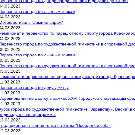
Первенство города по дзюдо среди юношей и девушек до 13 лет
04
.
03
.
2023
Первенство города по лыжным гонкам
04
.
03
.
2023
Мотофестиваль "Зимний вираж"
04
.
03
.
2023
Чемпионат и первенство по парашютному спорту города Краснояр
04
.
03
.
2023
Первенство города по художественной гимнастике в спортивной ди
05
.
03
.
2023
Первенство города по лыжным гонкам
05
.
03
.
2023
Первенство города по художественной гимнастике в спортивной ди
05
.
03
.
2023
Чемпионат и первенство по парашютному спорту города Краснояр
11
.
03
.
2023
Первенство города по джиу-джитсу
11
.
03
.
2023
Соревнования по дартсу в рамках XXVI Городской спартакиады ср
11
.
03
.
2023
Кубок города по художественной гимнастике "Здравствуй, Весна" в
индивидуальная программа"
12
.
03
.
2023
Традиционная лыжная гонка на 25 км "Преодолей себя"
12
.
03
.
2023