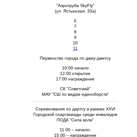
"Аэротруба SkyFly"
(ул. Ястынская, 33а)
6
7
8
9
10
11
Первенство города по джиу-джитсу
10:00 начало
12:00 открытие
17:00 награждение
СК "Советский"
МАУ "СШ по видам единоборств"
Соревнования по дартсу в рамках XXVI
Городской спартакиады среди инвалидов
ПОДА "Сила воли"
11.00 – начало;
15.00 – награждение