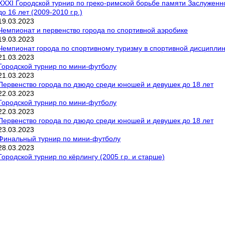
XXXI Городской турнир по греко-римской борьбе памяти Заслуженн
до 16 лет (2009-2010 г.р.)
19
.
03
.
2023
Чемпионат и первенство города по спортивной аэробике
19
.
03
.
2023
Чемпионат города по спортивному туризму в спортивной дисципли
21
.
03
.
2023
Городской турнир по мини-футболу
21
.
03
.
2023
Первенство города по дзюдо среди юношей и девушек до 18 лет
22
.
03
.
2023
Городской турнир по мини-футболу
22
.
03
.
2023
Первенство города по дзюдо среди юношей и девушек до 18 лет
23
.
03
.
2023
Финальный турнир по мини-футболу
28
.
03
.
2023
Городской турнир по кёрлингу (2005 г.р. и старше)