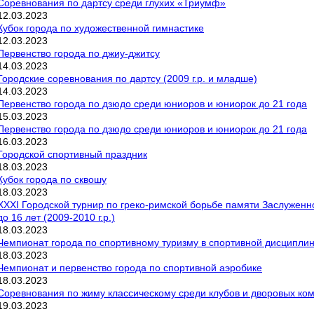
Соревнования по дартсу среди глухих «Триумф»
12
.
03
.
2023
Кубок города по художественной гимнастике
12
.
03
.
2023
Первенство города по джиу-джитсу
14
.
03
.
2023
Городские соревнования по дартсу (2009 г.р. и младше)
14
.
03
.
2023
Первенство города по дзюдо среди юниоров и юниорок до 21 года
15
.
03
.
2023
Первенство города по дзюдо среди юниоров и юниорок до 21 года
16
.
03
.
2023
Городской спортивный праздник
18
.
03
.
2023
Кубок города по сквошу
18
.
03
.
2023
XXXI Городской турнир по греко-римской борьбе памяти Заслуженн
до 16 лет (2009-2010 г.р.)
18
.
03
.
2023
Чемпионат города по спортивному туризму в спортивной дисциплин
18
.
03
.
2023
Чемпионат и первенство города по спортивной аэробике
18
.
03
.
2023
Соревнования по жиму классическому среди клубов и дворовых кома
19
.
03
.
2023