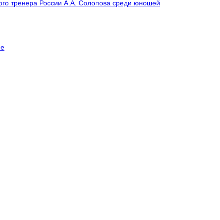
ого тренера России А.А. Солопова среди юношей
не