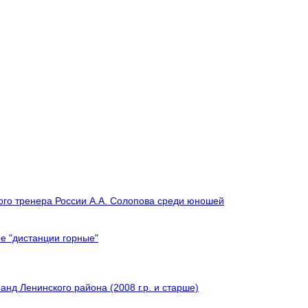
ого тренера России А.А. Солопова среди юношей
е "дистанции горные"
нд Ленинского района (2008 г.р. и старше)