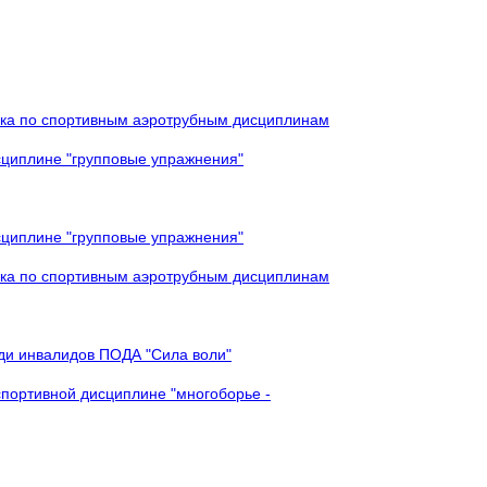
ска по спортивным аэротрубным дисциплинам
сциплине "групповые упражнения"
сциплине "групповые упражнения"
ска по спортивным аэротрубным дисциплинам
еди инвалидов ПОДА "Сила воли"
 спортивной дисциплине "многоборье -