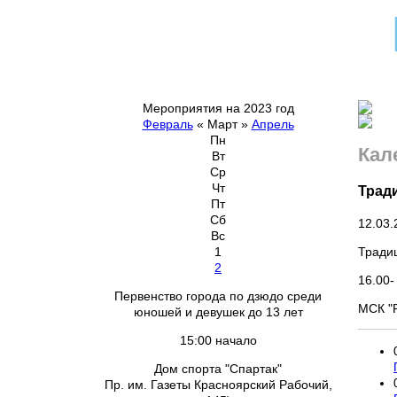
Мероприятия на 2023 год
Февраль
«
Март
»
Апрель
Пн
Кал
Вт
Ср
Чт
Трад
Пт
Сб
12.03.
Вс
Традиц
1
2
16.00-
Первенство города по дзюдо среди
МСК "
юношей и девушек до 13 лет
15:00 начало
Дом спорта "Спартак"
Пр. им. Газеты Красноярский Рабочий,