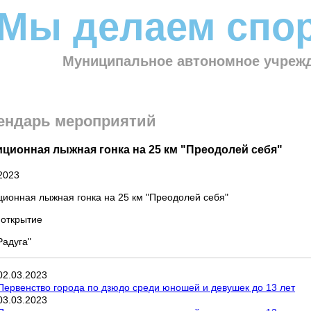
Мы делаем спор
Муниципальное автономное учрежд
ендарь мероприятий
иционная лыжная гонка на 25 км "Преодолей себя"
2023
ионная лыжная гонка на 25 км "Преодолей себя"
 открытие
Радуга"
02
.
03
.
2023
Первенство города по дзюдо среди юношей и девушек до 13 лет
03
.
03
.
2023