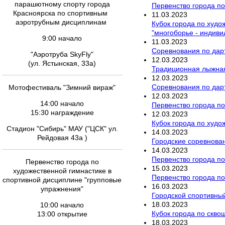
парашютному спорту города
Первенство города по
Красноярска по спортивным
11
.
03
.
2023
аэротрубным дисциплинам
Кубок города по худо
"многоборье - индив
9:00 начало
11
.
03
.
2023
Соревнования по дар
"Аэротруба SkyFly"
12
.
03
.
2023
(ул. Ястынская, 33а)
Традиционная лыжная
12
.
03
.
2023
Соревнования по дар
Мотофестиваль "Зимний вираж"
12
.
03
.
2023
14:00 начало
Первенство города по
15:30 награждение
12
.
03
.
2023
Кубок города по худо
Стадион "Сибирь" МАУ ("ЦСК" ул.
14
.
03
.
2023
Рейдовая 43а )
Городские соревнован
14
.
03
.
2023
Первенство города по
Первенство города по
15
.
03
.
2023
художественной гимнастике в
Первенство города по
спортивной дисциплине "групповые
16
.
03
.
2023
упражнения"
Городской спортивны
18
.
03
.
2023
10:00 начало
Кубок города по скво
13:00 открытие
18
.
03
.
2023