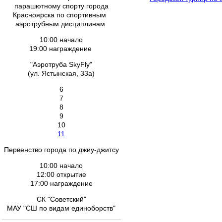
парашютному спорту города
Красноярска по спортивным
аэротрубным дисциплинам
10:00 начало
19:00 награждение
"Аэротруба SkyFly"
(ул. Ястынская, 33а)
6
7
8
9
10
11
Первенство города по джиу-джитсу
10:00 начало
12:00 открытие
17:00 награждение
СК "Советский"
МАУ "СШ по видам единоборств"