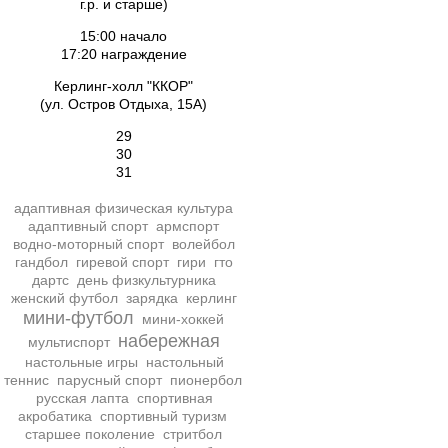
г.р. и старше)
15:00 начало
17:20 награждение
Керлинг-холл "ККОР"
(ул. Остров Отдыха, 15А)
29
30
31
адаптивная физическая культура
адаптивный спорт
армспорт
водно-моторный спорт
волейбол
гандбол
гиревой спорт
гири
гто
дартс
день физкультурника
женский футбол
зарядка
керлинг
мини-футбол
мини-хоккей
набережная
мультиспорт
настольные игры
настольный
теннис
парусный спорт
пионербол
русская лапта
спортивная
акробатика
спортивный туризм
старшее поколение
стритбол