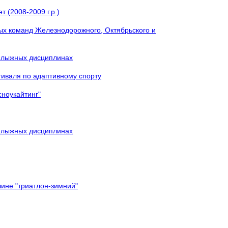
 (2008-2009 г.р.)
ых команд Железнодорожного, Октябрьского и
в лыжных дисциплинах
тиваля по адаптивному спорту
сноукайтинг"
в лыжных дисциплинах
лине "триатлон-зимний"