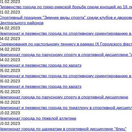
01
.
02
.
2023
Первенство города по греко-римской борьбе среди юношей до 16 лет
01
.
02
.
2023
Спортивный праздник "Зимние виды спорта" среди клубов и дворов
Центрального районов
04
.
02
.
2023
Чемпионат и первенство города по спортивному ориентированию 
04
.
02
.
2023
Соревнования по настольному теннису в рамках IX Городского фес
04
.
02
.
2023
Чемпионат города по парусному спорту в спортивной дисциплине "
04
.
02
.
2023
Чемпионат и первенство города по каратэ
05
.
02
.
2023
Чемпионат и первенство города по спортивному ориентированию 
05
.
02
.
2023
Чемпионат и первенство города по каратэ
05
.
02
.
2023
Чемпионат города по парусному спорту в спортивной дисциплине
06
.
02
.
2023
Чемпионат и первенство города по триатлону в спортивной дисцип
10
.
02
.
2023
Чемпионат города по тяжелой атлетике
10
.
02
.
2023
Чемпионат города по шахматам в спортивной дисциплине "блиц"