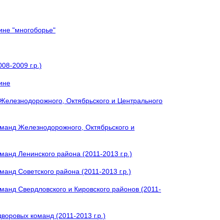
ине "многоборье"
08-2009 г.р.)
ине
Железнодорожного, Октябрьского и Центрального
оманд Железнодорожного, Октябрьского и
анд Ленинского района (2011-2013 г.р.)
анд Советского района (2011-2013 г.р.)
манд Свердловского и Кировского районов (2011-
оровых команд (2011-2013 г.р.)