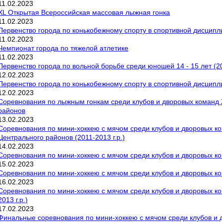
11
.
02
.
2023
XL Открытая Всероссийская массовая лыжная гонка
11
.
02
.
2023
Первенство города по конькобежному спорту в спортивной дисципл
11
.
02
.
2023
Чемпионат города по тяжелой атлетике
11
.
02
.
2023
Первенство города по вольной борьбе среди юношей 14 - 15 лет (20
12
.
02
.
2023
Первенство города по конькобежному спорту в спортивной дисципл
12
.
02
.
2023
Соревнования по лыжным гонкам среди клубов и дворовых команд 
районов
13
.
02
.
2023
Соревнования по мини-хоккею с мячом среди клубов и дворовых к
Центрального районов (2011-2013 г.р.)
14
.
02
.
2023
Соревнования по мини-хоккею с мячом среди клубов и дворовых ком
15
.
02
.
2023
Соревнования по мини-хоккею с мячом среди клубов и дворовых ком
16
.
02
.
2023
Соревнования по мини-хоккею с мячом среди клубов и дворовых ко
2013 г.р.)
17
.
02
.
2023
Финальные соревнования по мини-хоккею с мячом среди клубов и дв