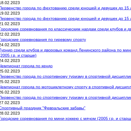
18
.
02
.
2023
Первенство города по фехтованию среди юношей и девушек до 15 л
19
.
02
.
2023
Первенство города по фехтованию среди юношей и девушек до 15 л
21
.
02
.
2023
Городские соревнования по классическим нардам среди клубов и 
22
.
02
.
2023
Городские соревнования по гиревому спорту
24
.
02
.
2023
Турнир среди клубов и дворовых команд Ленинского района по мин
(2005 г.р. и старше)
24
.
02
.
2023
Чемпионат города по кендо
25
.
02
.
2023
Первенство города по спортивному туризму в спортивной дисципли
25
.
02
.
2023
Чемпионат города по мотоциклетному спорту в спортивной дисципл
26
.
02
.
2023
Первенство города по спортивному туризму в спортивной дисципли
27
.
02
.
2023
Спортивный праздник "Февральские забавы"
28
.
02
.
2023
Городские соревнования по мини-хоккею с мячом (2005 г.р. и старш