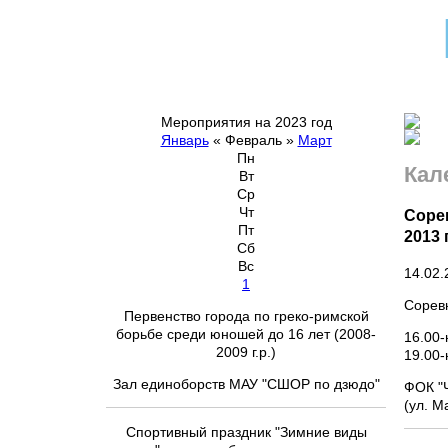
Мероприятия на 2023 год
Январь
«
Февраль
»
Март
Пн
Кал
Вт
Ср
Чт
Соре
Пт
2013 г
Сб
Вс
14.02.
1
Соревн
Первенство города по греко-римской
борьбе среди юношей до 16 лет (2008-
16.00-
2009 г.р.)
19.00-
Зал единоборств МАУ "СШОР по дзюдо"
ФОК "
(ул. М
Спортивный праздник "Зимние виды