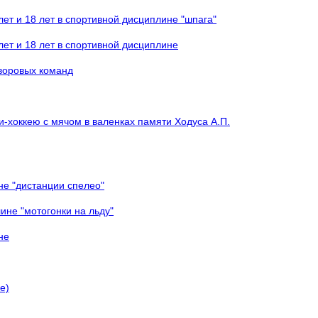
ет и 18 лет в спортивной дисциплине "шпага"
ет и 18 лет в спортивной дисциплине
дворовых команд
и-хоккею с мячом в валенках памяти Ходуса А.П.
не "дистанции спелео"
ине "мотогонки на льду"
не
е)