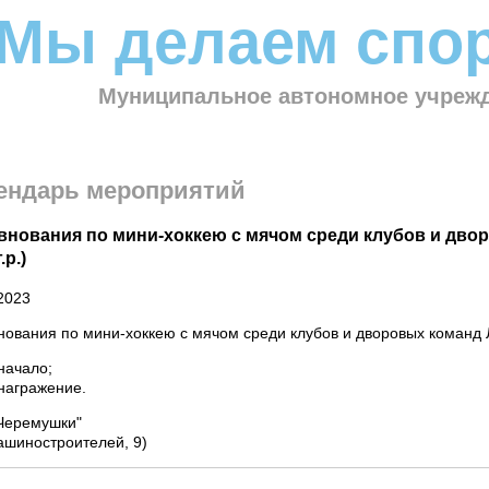
Мы делаем спор
Муниципальное автономное учрежд
ендарь мероприятий
внования по мини-хоккею с мячом среди клубов и двор
.р.)
2023
ования по мини-хоккею с мячом среди клубов и дворовых команд Л
начало;
награжение.
Черемушки"
ашиностроителей, 9)