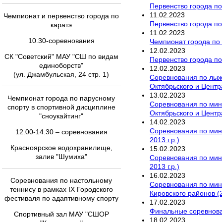
Первенство города по
11
.
02
.
2023
Чемпионат и первенство города по
Первенство города по
каратэ
11
.
02
.
2023
10.30-соревнования
Чемпионат города по
12
.
02
.
2023
СК "Советский" МАУ "СШ по видам
Первенство города по
единоборств"
12
.
02
.
2023
(ул. Джамбульская, 24 стр. 1)
Соревнования по лыж
Октябрьского и Центр
13
.
02
.
2023
Чемпионат города по парусному
Соревнования по мин
спорту в спортивной дисциплине
Октябрьского и Центра
"сноукайтинг"
14
.
02
.
2023
Соревнования по мини
12.00-14.30 – соревнования
2013 г.р.)
Красноярское водохранилище,
15
.
02
.
2023
залив "Шумиха"
Соревнования по мини
2013 г.р.)
16
.
02
.
2023
Соревнования по настольному
Соревнования по мин
теннису в рамках IX Городского
Кировского районов (2
фестиваля по адаптивному спорту
17
.
02
.
2023
Финальные соревнован
Спортивный зал МАУ "СШОР
18
.
02
.
2023