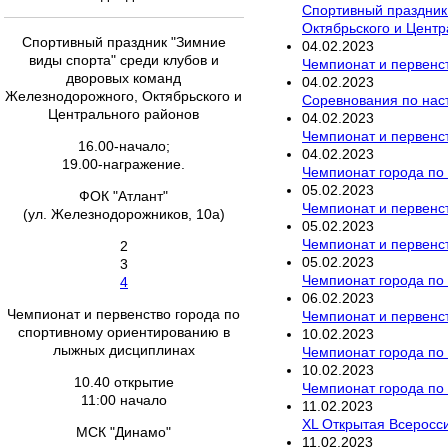
Спортивный праздник
Октябрьского и Центр
Спортивный праздник "Зимние
04
.
02
.
2023
виды спорта" среди клубов и
Чемпионат и первенс
дворовых команд
04
.
02
.
2023
Железнодорожного, Октябрьского и
Соревнования по наст
Центрального районов
04
.
02
.
2023
Чемпионат и первенст
16.00-начало;
04
.
02
.
2023
19.00-награжение.
Чемпионат города по 
05
.
02
.
2023
ФОК "Атлант"
Чемпионат и первенс
(ул. Железнодорожников, 10а)
05
.
02
.
2023
Чемпионат и первенст
2
05
.
02
.
2023
3
Чемпионат города по
4
06
.
02
.
2023
Чемпионат и первенство города по
Чемпионат и первенст
спортивному ориентированию в
10
.
02
.
2023
лыжных дисциплинах
Чемпионат города по
10
.
02
.
2023
10.40 открытие
Чемпионат города по
11:00 начало
11
.
02
.
2023
XL Открытая Всеросс
МСК "Динамо"
11
.
02
.
2023