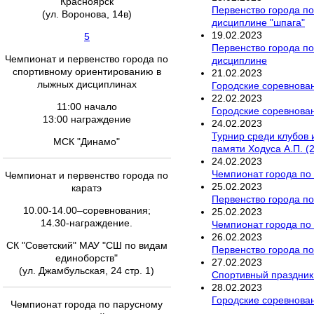
"Красноярск"
Первенство города по
(ул. Воронова, 14в)
дисциплине "шпага"
19
.
02
.
2023
5
Первенство города по
Чемпионат и первенство города по
дисциплине
спортивному ориентированию в
21
.
02
.
2023
лыжных дисциплинах
Городские соревнова
22
.
02
.
2023
11:00 начало
Городские соревнован
13:00 награждение
24
.
02
.
2023
Турнир среди клубов 
МСК "Динамо"
памяти Ходуса А.П. (2
24
.
02
.
2023
Чемпионат города по
Чемпионат и первенство города по
25
.
02
.
2023
каратэ
Первенство города по
10.00-14.00–соревнования;
25
.
02
.
2023
14.30-награждение.
Чемпионат города по 
26
.
02
.
2023
СК "Советский" МАУ "СШ по видам
Первенство города по
единоборств"
27
.
02
.
2023
(ул. Джамбульская, 24 стр. 1)
Спортивный праздник
28
.
02
.
2023
Городские соревнован
Чемпионат города по парусному