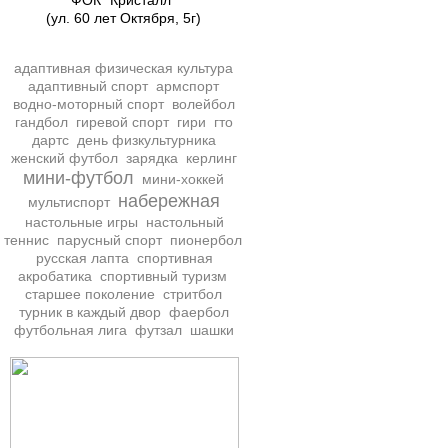
ФОК "Кристалл"
(ул. 60 лет Октября, 5г)
адаптивная физическая культура
адаптивный спорт
армспорт
водно-моторный спорт
волейбол
гандбол
гиревой спорт
гири
гто
дартс
день физкультурника
женский футбол
зарядка
керлинг
мини-футбол
мини-хоккей
набережная
мультиспорт
настольные игры
настольный
теннис
парусный спорт
пионербол
русская лапта
спортивная
акробатика
спортивный туризм
старшее поколение
стритбол
турник в каждый двор
фаербол
футбольная лига
футзал
шашки