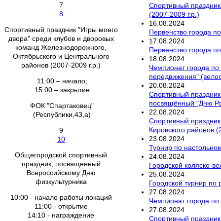
7
Спортивный праздник 
8
(2007-2009 г.р.)
16
.
08
.
2024
Спортивный праздник "Игры моего
Первенство города по
двора" среди клубов и дворовых
17
.
08
.
2024
команд Железнодорожного,
Первенство города по
Октябрьского и Центрального
18
.
08
.
2024
районов (2007-2009 г.р.)
Чемпионат города по 
передвижения" (вело
11:00 – начало;
20
.
08
.
2024
15:00 – закрытие
Спортивный праздник 
посвящённый "Дню Ро
ФОК "Спартаковец"
22
.
08
.
2024
(Республики,43,а)
Спортивный праздник 
Кировского районов (2
9
23
.
08
.
2024
10
Турнир по настольном
Общегородской спортивный
24
.
08
.
2024
праздник, посвященный
Городской коляско-ве
Всероссийскому Дню
25
.
08
.
2024
физкультурника
Городской турнир по 
27
.
08
.
2024
10:00 - начало работы локаций
Чемпионат города по 
11:00 - открытие
27
.
08
.
2024
14:10 - награждение
Спортивный праздник