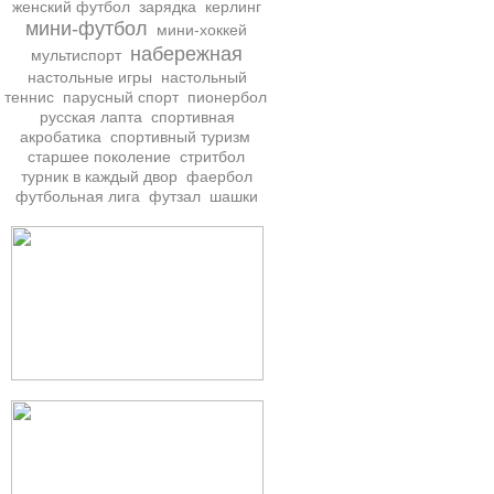
женский футбол
зарядка
керлинг
мини-футбол
мини-хоккей
набережная
мультиспорт
настольные игры
настольный
теннис
парусный спорт
пионербол
русская лапта
спортивная
акробатика
спортивный туризм
старшее поколение
стритбол
турник в каждый двор
фаербол
футбольная лига
футзал
шашки