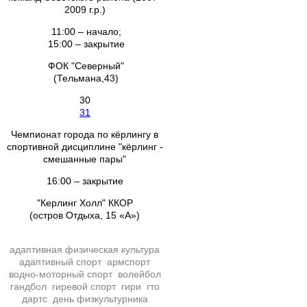
2009 г.р.)
11:00 – начало;
15:00 – закрытие
ФОК "Северный"
(Тельмана,43)
30
31
Чемпионат города по кёрлингу в
спортивной дисциплине "кёрлинг -
смешанные пары"
16:00 – закрытие
"Керлинг Холл" ККОР
(остров Отдыха, 15 «А»)
адаптивная физическая культура
адаптивный спорт
армспорт
водно-моторный спорт
волейбол
гандбол
гиревой спорт
гири
гто
дартс
день физкультурника