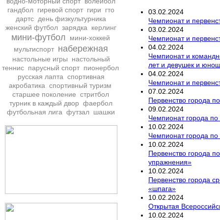
водно-моторный спорт
волейбол
гандбол
гиревой спорт
гири
гто
03
.
02
.
2024
дартс
день физкультурника
Чемпионат и первенст
женский футбол
зарядка
керлинг
03
.
02
.
2024
мини-футбол
мини-хоккей
Чемпионат и первенс
04
.
02
.
2024
набережная
мультиспорт
Чемпионат и командно
настольные игры
настольный
лет и девушек и юнош
теннис
парусный спорт
пионербол
04
.
02
.
2024
русская лапта
спортивная
Чемпионат и первенс
акробатика
спортивный туризм
07
.
02
.
2024
старшее поколение
стритбол
Первенство города по
турник в каждый двор
фаербол
09
.
02
.
2024
футбольная лига
футзал
шашки
Чемпионат города по
10
.
02
.
2024
Чемпионат города по
10
.
02
.
2024
Первенство города по
упражнения»
10
.
02
.
2024
Первенство города ср
«шпага»
10
.
02
.
2024
Открытая Всероссийс
10
.
02
.
2024