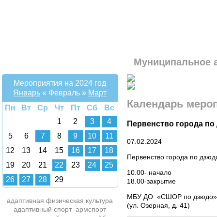
Муниципальное 
Мероприятия на 2024 год
Январь
«
Февраль
»
Март
Календарь меро
Пн
Вт
Ср
Чт
Пт
Сб
Вс
1
2
3
4
Первенство города по 
5
6
7
8
9
10
11
07.02.2024
12
13
14
15
16
17
18
Первенство города по дзюд
19
20
21
22
23
24
25
10.00- начало
26
27
28
29
18.00-закрытие
МБУ ДО «СШОР по дзюдо»
адаптивная физическая культура
(ул. Озерная, д. 41)
адаптивный спорт
армспорт