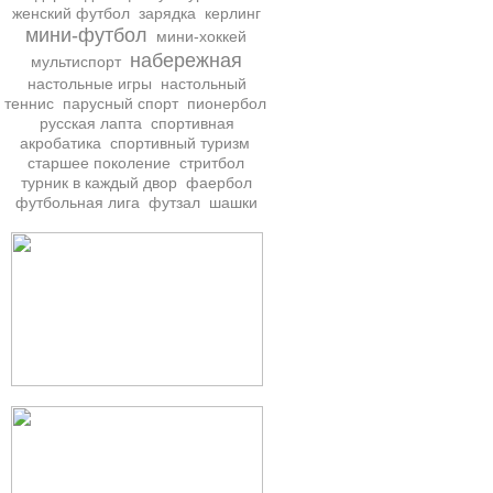
женский футбол
зарядка
керлинг
мини-футбол
мини-хоккей
набережная
мультиспорт
настольные игры
настольный
теннис
парусный спорт
пионербол
русская лапта
спортивная
акробатика
спортивный туризм
старшее поколение
стритбол
турник в каждый двор
фаербол
футбольная лига
футзал
шашки