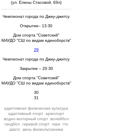
(ул. Елены Стасовой, 69л)
Чемпионат города по Джиу-джитсу
Открытие– 13:30
Дом спорта "Советский"
МАУДО "СШ по видам единоборств"
29
Чемпионат города по Джиу-джитсу
Закрытие – 20:30
Дом спорта "Советский"
МАУДО "СШ по видам единоборств"
30
31
адаптивная физическая культура
адаптивный спорт
армспорт
водно-моторный спорт
волейбол
гандбол
гиревой спорт
гири
гто
дартс
день физкультурника