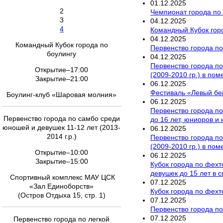
01
.
12
.
2025
2
Чемпионат города по 
3
04
.
12
.
2025
4
Командный Кубок гор
04
.
12
.
2025
Командный Кубок города по
Первенство города по
боулингу
04
.
12
.
2025
Первенство города по 
Открытие–17:00
(2009-2010 гр.) в по
Закрытие–21:00
06
.
12
.
2025
Фестиваль «Левый бе
Боулинг-клуб «Шаровая молния»
06
.
12
.
2025
Первенство города по
Первенство города по самбо среди
до 16 лет, юниоров и 
юношей и девушек 11-12 лет (2013-
06
.
12
.
2025
2014 г.р.)
Первенство города по 
(2009-2010 гр.) в по
Открытие–10:00
06
.
12
.
2025
Закрытие–15:00
Кубок города по фехт
девушек до 15 лет в 
Спортивный комплекс МАУ ЦСК
07
.
12
.
2025
«Зал Единоборств»
Кубок города по фех
(Остров Отдыха 15, стр. 1)
07
.
12
.
2025
Первенство города по
07
.
12
.
2025
Первенство города по легкой