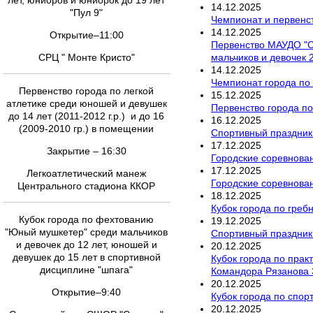
лет, юниоров и юниорок до 19 лет
14
.
12
.
2025
"Пул 9"
Чемпионат и первенст
14
.
12
.
2025
Открытие–11:00
Первенство МАУДО "СШ
мальчиков и девочек 2
СРЦ " Монте Кристо"
14
.
12
.
2025
Чемпионат города по
Первенство города по легкой
15
.
12
.
2025
атлетике среди юношей и девушек
Первенство города п
до 14 лет (2011-2012 г.р.) и до 16
16
.
12
.
2025
(2009-2010 гр.) в помещении
Спортивный праздник
17
.
12
.
2025
Закрытие – 16:30
Городские соревнова
17
.
12
.
2025
Легкоатлетический манеж
Городские соревнован
Центрального стадиона ККОР
18
.
12
.
2025
Кубок города по гре
Кубок города по фехтованию
19
.
12
.
2025
"Юный мушкетер" среди мальчиков
Спортивный праздник
и девочек до 12 лет, юношей и
20
.
12
.
2025
девушек до 15 лет в спортивной
Кубок города по прак
дисциплине "шпага"
Командора Рязанова 
20
.
12
.
2025
Открытие–9:40
Кубок города по спор
20
.
12
.
2025