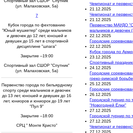
Спортивный зал СШОР "Спутник"
Чемпионат и первенс
(ул. Малаховская, 5а)
21
.
12
.
2025
Чемпионат и первенс
7
21
.
12
.
2025
Первенство МАУДО "СШ
Кубок города по фехтованию
мальчиков и девочек (
"Юный мушкетер" среди мальчиков
22
.
12
.
2025
и девочек до 12 лет, юношей и
Городские соревнова
девушек до 15 лет в спортивной
22
.
12
.
2025
дисциплине "шпага"
Кубок города по Армр
Закрытие –19:00
23
.
12
.
2025
Спортивный праздник
Спортивный зал СШОР "Спутник"
24
.
12
.
2025
(ул. Малаховская, 5а)
Городские соревнован
греко-римской борьбе
25
.
12
.
2025
Первенство города по бильярдному
Городские соревнован
спорту среди мальчиков и девочек
26
.
12
.
2025
до 13 лет, юношей и девушек до 16
Городской турнир по 
лет, юниоров и юниорок до 19 лет
"Новогодней Ёлки"
"Пул 9"
27
.
12
.
2025
Городской турнир по 
Закрытие –18:00
27
.
12
.
2025
СРЦ " Монте Кристо"
Чемпионат и первенст
27
.
12
.
2025