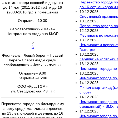
Первенство города по
атлетике среди юношей и девушек
до 16 лет, юниоров и
до 14 лет (2011-2012 г.р.) и до 16
10
.
12
.
2025
(2009-2010 гр.) в помещении
Спортивный праздник
Открытие– 10:30
10
.
12
.
2025
Первенство города п
Легкоатлетический манеж
12
.
12
.
2025
Центрального стадиона ККОР
Фестиваль по класси
13
.
12
.
2025
5
Чемпионат и первенст
6
"сито-рю"
13
.
12
.
2025
Фестиваль «Левый берег – Правый
Керлинг на колясках
берег» Спартакиады среди
13
.
12
.
2025
слабовидящих «Источник жизни»
Чемпионат города по
13
.
12
.
2025
Открытие– 9:00
Чемпионат города по
Закрытие –15:00
14
.
12
.
2025
ООО «КрасТЭМ»
Финал спартакиад (ко
(ул. Свердловская, 49 «г»)
спорту
14
.
12
.
2025
Чемпионат города по 
Первенство города по бильярдному
смешанный) и ВМХ - 
спорту среди мальчиков и девочек
14
.
12
.
2025
до 13 лет, юношей и девушек до 16
Чемпионат города по