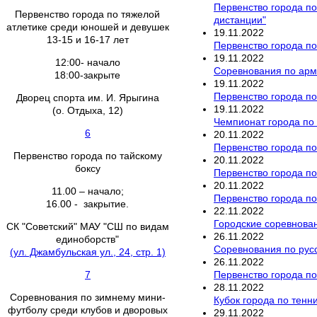
Первенство города по
Первенство города по тяжелой
дистанции"
атлетике среди юношей и девушек
19
.
11
.
2022
13-15 и 16-17 лет
Первенство города по
19
.
11
.
2022
12:00- начало
Соревнования по армр
18:00-закрыте
19
.
11
.
2022
Первенство города по
Дворец спорта им. И. Ярыгина
19
.
11
.
2022
(о. Отдыха, 12)
Чемпионат города по
6
20
.
11
.
2022
Первенство города по
Первенство города по тайскому
20
.
11
.
2022
боксу
Первенство города по
20
.
11
.
2022
11.00 – начало;
Первенство города п
16.00 - закрытие.
22
.
11
.
2022
Городские соревнова
СК "Советский" МАУ "СШ по видам
26
.
11
.
2022
единоборств"
Соревнования по рус
(ул. Джамбульская ул., 24, стр. 1)
26
.
11
.
2022
Первенство города по
7
28
.
11
.
2022
Соревнования по зимнему мини-
Кубок города по тенн
футболу среди клубов и дворовых
29
.
11
.
2022