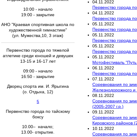
04
.
11
.
2022
Первенство города п
10:00 - начало
04
.
11
.
2022
19:00 - закрытие
Первенство города по
05
.
11
.
2022
АНО "Краевая спортивная школа по
Первенство города по
художественной гимнастике"
05
.
11
.
2022
(ул. Муже
ства,10, 3 этаж)
Первенство города по
05
.
11
.
2022
Первенство города по тяжелой
Первенство города п
атлетике среди юношей и девушек
05
.
11
.
2022
13-15 и 16-17 лет
Мотофестиваль "Путь
06
.
11
.
2022
09:00 - начало
Первенство города по
16:50 - закрытие
07
.
11
.
2022
Соревнования по зим
Дворец спорта им. И. Ярыгина
Железнодорожного и Ц
(о. Отдыха, 12)
08
.
11
.
2022
Соревнования по зим
5
(2005-2007 г.р.)
Первенство города по тайскому
09
.
11
.
2022
боксу
Соревнования по зим
Кировского районов (2
10.00– начало;
10
.
11
.
2022
13.00- открытие.
Соревнования по зим