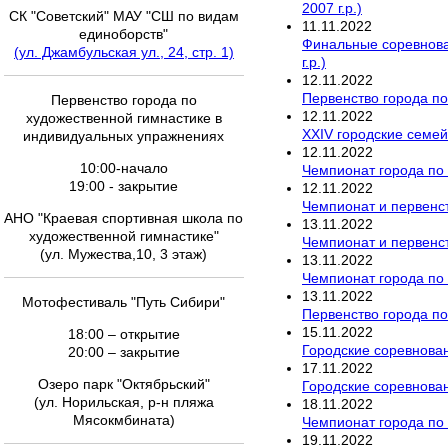
2007 г.р.)
СК "Советский" МАУ "СШ по видам
11
.
11
.
2022
единоборств"
Финальные соревнова
(ул. Джамбульская ул., 24, стр. 1)
г.р.)
12
.
11
.
2022
Первенство города по
Первенство города по
12
.
11
.
2022
художественной гимнастике в
XXIV городские семей
индивидуальных упражнениях
12
.
11
.
2022
10:00-начало
Чемпионат города по
19:00 - закрытие
12
.
11
.
2022
Чемпионат и первенст
АНО "Краевая спортивная школа по
13
.
11
.
2022
художественной гимнастике"
Чемпионат и первенст
(ул. Муже
ства,10, 3 этаж)
13
.
11
.
2022
Чемпионат города по
13
.
11
.
2022
Мотофестиваль "Путь Сибири"
Первенство города по
15
.
11
.
2022
18:00 – открытие
Городские соревнован
20:00 – закрытие
17
.
11
.
2022
Озеро парк "Октябрьский"
Городские соревнова
(ул. Норильская, р-н пляжа
18
.
11
.
2022
Мясокмбината)
Чемпионат города по
19
.
11
.
2022