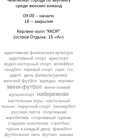
Чемпионат города по кёрлингу
среди женских команд
09:00 – начало
18 – закрытие
Керлинг-холл "ККОР"
(остров Отдыха, 15 «А»)
адаптивная физическая культура
адаптивный спорт
армспорт
водно-моторный спорт
волейбол
гандбол
гиревой спорт
гири
гто
дартс
день физкультурника
женский футбол
зарядка
керлинг
мини-футбол
мини-хоккей
набережная
мультиспорт
настольные игры
настольный
теннис
парусный спорт
пионербол
русская лапта
спортивная
акробатика
спортивный туризм
старшее поколение
стритбол
турник в каждый двор
фаербол
футбольная лига
футзал
шашки