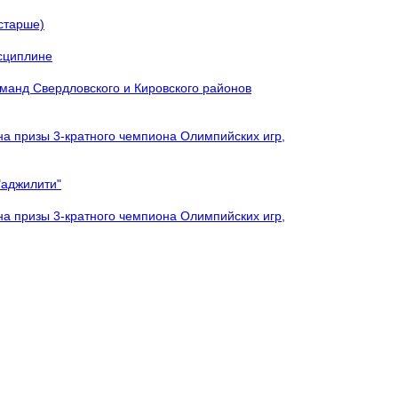
 старше)
исциплине
оманд Свердловского и Кировского районов
на призы 3-кратного чемпиона Олимпийских игр,
"аджилити"
на призы 3-кратного чемпиона Олимпийских игр,