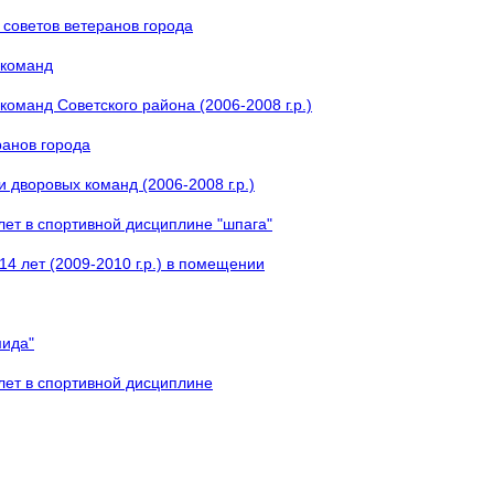
 советов ветеранов города
 команд
команд Советского района (2006-2008 г.р.)
ранов города
 дворовых команд (2006-2008 г.р.)
ет в спортивной дисциплине "шпага"
4 лет (2009-2010 г.р.) в помещении
мида"
лет в спортивной дисциплине