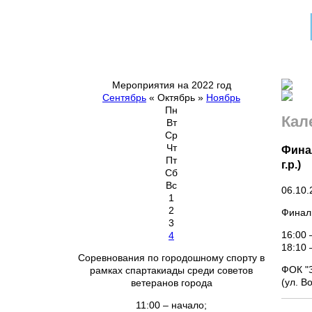
Мероприятия на 2022 год
Сентябрь
«
Октябрь
»
Ноябрь
Пн
Кал
Вт
Ср
Чт
Фина
Пт
г.р.)
Сб
Вс
06.10.
1
2
Финаль
3
16:00 
4
18
Соревнования по городошному спорту в
ФОК "
рамках спартакиады среди советов
(ул. В
ветеранов города
11:00 – начало;