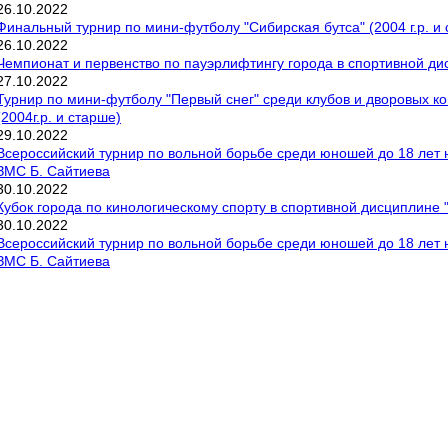
26
.
10
.
2022
Финальный турнир по мини-футболу "Сибирская бутса" (2004 г.р. и
26
.
10
.
2022
Чемпионат и первенство по пауэрлифтингу города в спортивной д
27
.
10
.
2022
Турнир по мини-футболу "Первый снег" среди клубов и дворовых к
(2004г.р. и старше)
29
.
10
.
2022
Всероссийский турнир по вольной борьбе среди юношей до 18 лет 
ЗМС Б. Сайтиева
30
.
10
.
2022
Кубок города по кинологическому спорту в спортивной дисциплине 
30
.
10
.
2022
Всероссийский турнир по вольной борьбе среди юношей до 18 лет 
ЗМС Б. Сайтиева