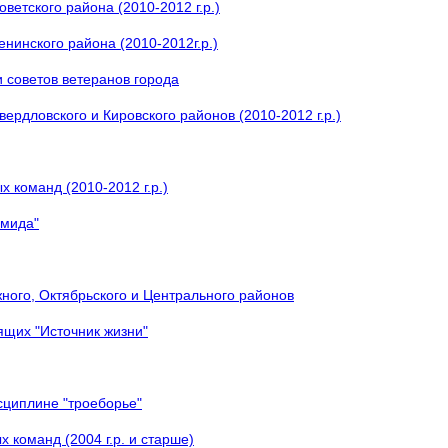
етского района (2010-2012 г.р.)
нинского района (2010-2012г.р.)
 советов ветеранов города
рдловского и Кировского районов (2010-2012 г.р.)
 команд (2010-2012 г.р.)
амида"
ного, Октябрьского и Центрального районов
щих "Источник жизни"
сциплине "троеборье"
 команд (2004 г.р. и старше)