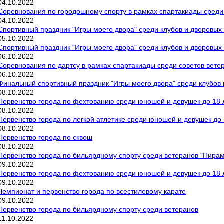
04
.
10
.
2022
Соревнования по городошному спорту в рамках спартакиады среди
04
.
10
.
2022
Спортивный праздник "Игры моего двора" среди клубов и дворовых
05
.
10
.
2022
Спортивный праздник "Игры моего двора" среди клубов и дворовых 
06
.
10
.
2022
Соревнования по дартсу в рамках спартакиады среди советов вете
06
.
10
.
2022
Финальный спортивный праздник "Игры моего двора" среди клубов и
08
.
10
.
2022
Первенство города по фехтованию среди юношей и девушек до 18 л
08
.
10
.
2022
Первенство города по легкой атлетике среди юношей и девушек до 1
08
.
10
.
2022
Первенство города по сквош
08
.
10
.
2022
Первенство города по бильярдному спорту среди ветеранов "Пира
09
.
10
.
2022
Первенство города по фехтованию среди юношей и девушек до 18 
09
.
10
.
2022
Чемпионат и первенство города по всестилевому карате
09
.
10
.
2022
Первенство города по бильярдному спорту среди ветеранов
11
.
10
.
2022