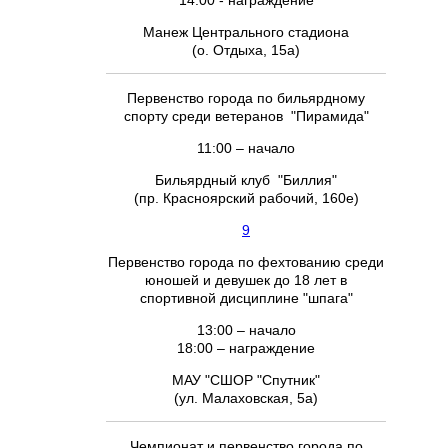
14:00 - награждение
Манеж Центрального стадиона
(о. Отдыха, 15а)
Первенство города по бильярдному
спорту среди ветеранов "Пирамида"
11:00 – начало
Бильярдный клуб "Биллия"
(пр. Красноярский рабочий, 160е)
9
Первенство города по фехтованию среди
юношей и девушек до 18 лет в
спортивной дисциплине "шпага"
13:00 – начало
18:00 – награждение
МАУ "СШОР "Спутник"
(ул. Малаховская, 5а)
Чемпионат и первенство города по