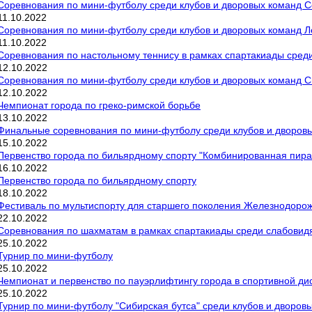
Соревнования по мини-футболу среди клубов и дворовых команд Сов
11
.
10
.
2022
Соревнования по мини-футболу среди клубов и дворовых команд Ле
11
.
10
.
2022
Соревнования по настольному теннису в рамках спартакиады среди
12
.
10
.
2022
Соревнования по мини-футболу среди клубов и дворовых команд Све
12
.
10
.
2022
Чемпионат города по греко-римской борьбе
13
.
10
.
2022
Финальные соревнования по мини-футболу среди клубов и дворовых
15
.
10
.
2022
Первенство города по бильярдному спорту "Комбинированная пир
16
.
10
.
2022
Первенство города по бильярдному спорту
18
.
10
.
2022
Фестиваль по мультиспорту для старшего поколения Железнодорож
22
.
10
.
2022
Соревнования по шахматам в рамках спартакиады среди слабовидя
25
.
10
.
2022
Турнир по мини-футболу
25
.
10
.
2022
Чемпионат и первенство по пауэрлифтингу города в спортивной ди
25
.
10
.
2022
Турнир по мини-футболу "Сибирская бутса" среди клубов и дворовых