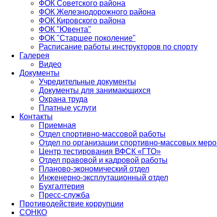
ФОК Советского района
ФОК Железнодорожного района
ФОК Кировского района
ФОК "Ювента"
ФОК "Старшее поколение"
Расписание работы инструкторов по спорту
Галерея
Видео
Документы
Учредительные документы
Документы для занимающихся
Охрана труда
Платные услуги
Контакты
Приемная
Отдел спортивно-массовой работы
Отдел по организации спортивно-массовых мер
Центр тестирования ВФСК «ГТО»
Отдел правовой и кадровой работы
Планово-экономический отдел
Инженерно-эксплутационный отдел
Бухгалтерия
Пресс-служба
Противодействие коррупции
СОНКО