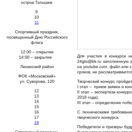
остров Татышев
9
10
11
Спортивный праздник,
посвященный Дню Российского
флага
12:00 – открытие
Для участия в конкурсе 
14:00 – закрытие
24gto@bk.ru заполненную з
на youtube.com, файл или z
Ленинский район
сроков, не рассматриваются
ФОК «Московский»
Творческий конкурс пройдет 
ул. Суворова, 120
I этап – прием заявок и ко
12
II этап – экспертиза конку
13
2018 года);
14
III этап – определение побе
15
С техническими требован
16
творческого конкурса.
17
18
Победители и призеры буду
будут использоваться для 