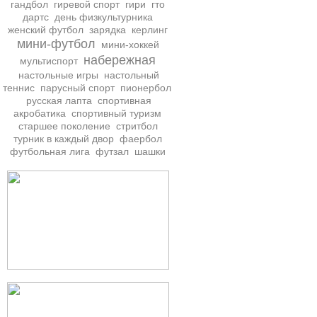
гандбол
гиревой спорт
гири
гто
дартс
день физкультурника
женский футбол
зарядка
керлинг
мини-футбол
мини-хоккей
набережная
мультиспорт
настольные игры
настольный
теннис
парусный спорт
пионербол
русская лапта
спортивная
акробатика
спортивный туризм
старшее поколение
стритбол
турник в каждый двор
фаербол
футбольная лига
футзал
шашки