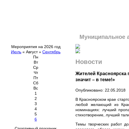
Муниципальное 
Мероприятия на 2026 год
Июль
«
Август
»
Сентябрь
Пн
Новости
Вт
Ср
Чт
Жителей Красноярска п
Пт
значит – в теме!»
Сб
Вс
Опубликовано: 22.05.2018
1
2
В Красноярском крае старто
3
любой желающий из Красн
4
номинациях: лучший проп
5
стихотворение, лучший та
6
Темы творческих работ д
Спортивный праздник,