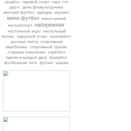
гандбол
гиревой спорт
гири
гто
дартс
день физкультурника
женский футбол
зарядка
керлинг
мини-футбол
мини-хоккей
набережная
мультиспорт
настольные игры
настольный
теннис
парусный спорт
пионербол
русская лапта
спортивная
акробатика
спортивный туризм
старшее поколение
стритбол
турник в каждый двор
фаербол
футбольная лига
футзал
шашки