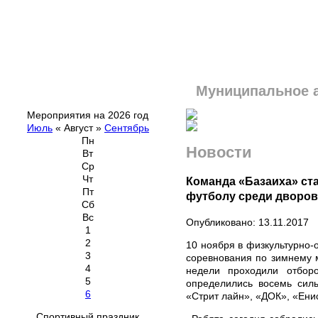
Муниципальное 
Мероприятия на 2026 год
Июль
«
Август
»
Сентябрь
Пн
Новости
Вт
Ср
Чт
Команда «Базаиха» ст
Пт
футболу среди дворо
Сб
Вс
Опубликовано: 13.11.2017
1
2
10 ноября в физкультурно-
3
соревнования по зимнему 
4
недели проходили отбор
5
определились восемь сил
6
«Стрит лайн», «ДОК», «Ени
Спортивный праздник,