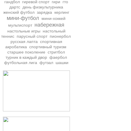
гандбол
гиревой спорт
гири
гто
дартс
день физкультурника
женский футбол
зарядка
керлинг
мини-футбол
мини-хоккей
набережная
мультиспорт
настольные игры
настольный
теннис
парусный спорт
пионербол
русская лапта
спортивная
акробатика
спортивный туризм
старшее поколение
стритбол
турник в каждый двор
фаербол
футбольная лига
футзал
шашки