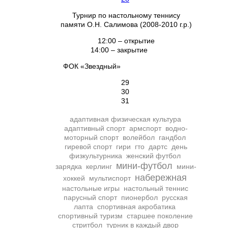
Турнир по настольному теннису
памяти О.Н. Салимова (2008-2010 г.р.)
12:00 – открытие
14:00 – закрытие
ФОК «Звездный»
29
30
31
адаптивная физическая культура
адаптивный спорт
армспорт
водно-
моторный спорт
волейбол
гандбол
гиревой спорт
гири
гто
дартс
день
физкультурника
женский футбол
мини-футбол
зарядка
керлинг
мини-
набережная
хоккей
мультиспорт
настольные игры
настольный теннис
парусный спорт
пионербол
русская
лапта
спортивная акробатика
спортивный туризм
старшее поколение
стритбол
турник в каждый двор