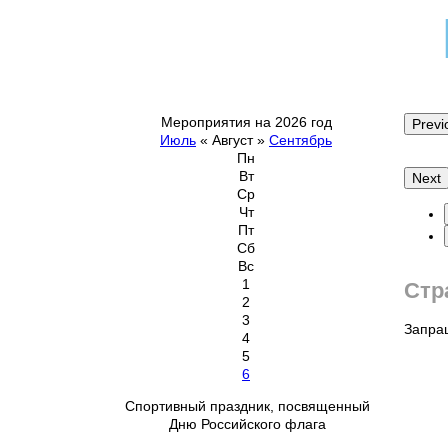
Мероприятия на 2026 год
Previ
Июль
«
Август
»
Сентябрь
Пн
Вт
Next
Ср
Чт
Пт
Сб
Вс
1
Стр
2
3
Запра
4
5
6
Спортивный праздник, посвященный
Дню Российского флага