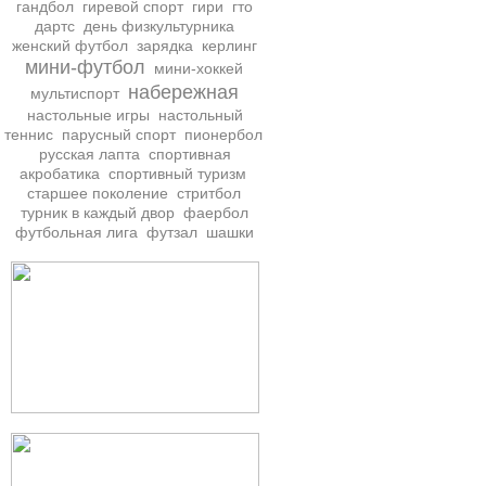
гандбол
гиревой спорт
гири
гто
дартс
день физкультурника
женский футбол
зарядка
керлинг
мини-футбол
мини-хоккей
набережная
мультиспорт
настольные игры
настольный
теннис
парусный спорт
пионербол
русская лапта
спортивная
акробатика
спортивный туризм
старшее поколение
стритбол
турник в каждый двор
фаербол
футбольная лига
футзал
шашки