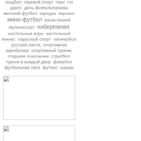
гандбол
гиревой спорт
гири
гто
дартс
день физкультурника
женский футбол
зарядка
керлинг
мини-футбол
мини-хоккей
набережная
мультиспорт
настольные игры
настольный
теннис
парусный спорт
пионербол
русская лапта
спортивная
акробатика
спортивный туризм
старшее поколение
стритбол
турник в каждый двор
фаербол
футбольная лига
футзал
шашки