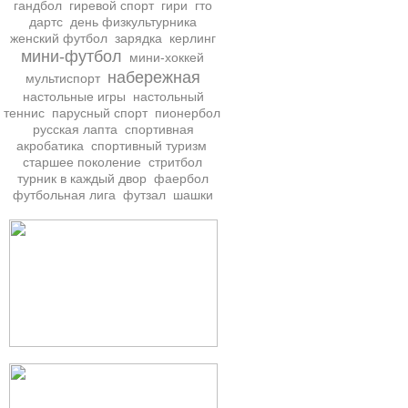
гандбол
гиревой спорт
гири
гто
дартс
день физкультурника
женский футбол
зарядка
керлинг
мини-футбол
мини-хоккей
набережная
мультиспорт
настольные игры
настольный
теннис
парусный спорт
пионербол
русская лапта
спортивная
акробатика
спортивный туризм
старшее поколение
стритбол
турник в каждый двор
фаербол
футбольная лига
футзал
шашки