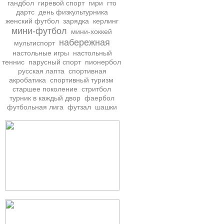
гандбол
гиревой спорт
гири
гто
дартс
день физкультурника
женский футбол
зарядка
керлинг
мини-футбол
мини-хоккей
набережная
мультиспорт
настольные игры
настольный
теннис
парусный спорт
пионербол
русская лапта
спортивная
акробатика
спортивный туризм
старшее поколение
стритбол
турник в каждый двор
фаербол
футбольная лига
футзал
шашки