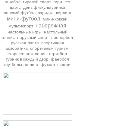
гандбол
гиревой спорт
гири
гто
дартс
день физкультурника
женский футбол
зарядка
керлинг
мини-футбол
мини-хоккей
набережная
мультиспорт
настольные игры
настольный
теннис
парусный спорт
пионербол
русская лапта
спортивная
акробатика
спортивный туризм
старшее поколение
стритбол
турник в каждый двор
фаербол
футбольная лига
футзал
шашки