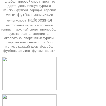
гандбол
гиревой спорт
гири
гто
дартс
день физкультурника
женский футбол
зарядка
керлинг
мини-футбол
мини-хоккей
набережная
мультиспорт
настольные игры
настольный
теннис
парусный спорт
пионербол
русская лапта
спортивная
акробатика
спортивный туризм
старшее поколение
стритбол
турник в каждый двор
фаербол
футбольная лига
футзал
шашки