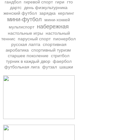
гандбол
гиревой спорт
гири
гто
дартс
день физкультурника
женский футбол
зарядка
керлинг
мини-футбол
мини-хоккей
набережная
мультиспорт
настольные игры
настольный
теннис
парусный спорт
пионербол
русская лапта
спортивная
акробатика
спортивный туризм
старшее поколение
стритбол
турник в каждый двор
фаербол
футбольная лига
футзал
шашки