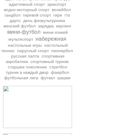
адаптивный спорт
армспорт
водно-моторный спорт
волейбол
гандбол
гиревой спорт
гири
гто
дартс
день физкультурника
женский футбол
зарядка
керлинг
мини-футбол
мини-хоккей
набережная
мультиспорт
настольные игры
настольный
теннис
парусный спорт
пионербол
русская лапта
спортивная
акробатика
спортивный туризм
старшее поколение
стритбол
турник в каждый двор
фаербол
футбольная лига
футзал
шашки